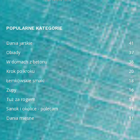
POPULARNE KATEGORIE
Dania jarskie
41
Obiady
37
W domach z betonu
36
Krok po kroku
20
Łemkowskie smaki
18
Zupy
16
Tuż za rogiem
14
Sanok i okolice - polecam
11
Dania mięsne
11