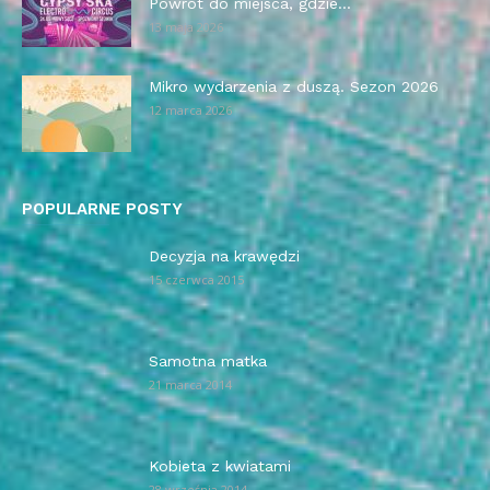
Powrót do miejsca, gdzie...
13 maja 2026
Mikro wydarzenia z duszą. Sezon 2026
12 marca 2026
POPULARNE POSTY
Decyzja na krawędzi
15 czerwca 2015
Samotna matka
21 marca 2014
Kobieta z kwiatami
28 września 2014