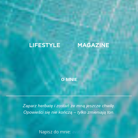
O MNIE
Zaparz herbatę i zostań ze mną jeszcze chwilę.
Opowieści się nie kończą – tylko zmieniają ton.
Napisz do mnie:
avatea@o2.pl