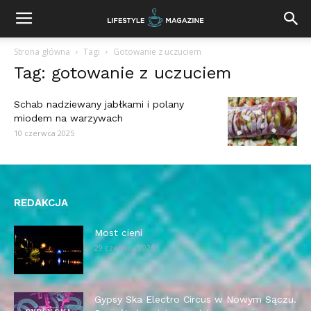
Strona główna
Tagi
Gotowanie z uczuciem
Tag: gotowanie z uczuciem
Schab nadziewany jabłkami i polany
miodem na warzywach
10 czerwca 2025
REDAKCJA
Most cieni
29 czerwca 2026
Gypsy Ska Electro Circus w Nowym Sączu.