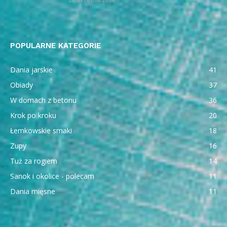
POPULARNE KATEGORIE
Dania jarskie
41
Obiady
37
W domach z betonu
36
Krok po kroku
20
Łemkowskie smaki
18
Zupy
16
Tuż za rogiem
14
Sanok i okolice - polecam
11
Dania mięsne
11