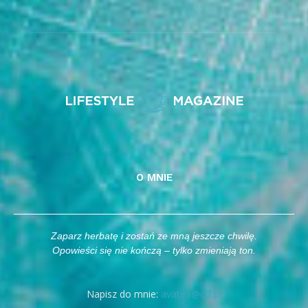
O MNIE
Zaparz herbatę i zostań ze mną jeszcze chwilę.
Opowieści się nie kończą – tylko zmieniają ton.
Napisz do mnie:
avatea@o2.pl