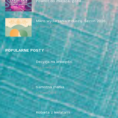
Powrót do miejsca, gdzie...
13 maja 2026
Mikro wydarzenia z duszą. Sezon 2026
12 marca 2026
POPULARNE POSTY
Decyzja na krawędzi
15 czerwca 2015
Samotna matka
21 marca 2014
Kobieta z kwiatami
28 września 2014