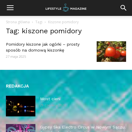
Strona główna
Tagi
Kiszone pomidory
Tag: kiszone pomidory
Pomidory kiszone jak ogórki – prosty
sposób na domową kiszonkę
27 maja 2025
REDAKCJA
Most cieni
29 czerwca 2026
Gypsy Ska Electro Circus w Nowym Sączu.