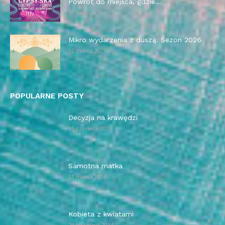
Powrót do miejsca, gdzie...
13 maja 2026
Mikro wydarzenia z duszą. Sezon 2026
12 marca 2026
POPULARNE POSTY
Decyzja na krawędzi
15 czerwca 2015
Samotna matka
21 marca 2014
Kobieta z kwiatami
28 września 2014