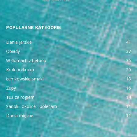
POPULARNE KATEGORIE
Dania jarskie
41
Obiady
37
W domach z betonu
36
Krok po kroku
20
Łemkowskie smaki
18
Zupy
16
Tuż za rogiem
14
Sanok i okolice - polecam
11
Dania mięsne
11