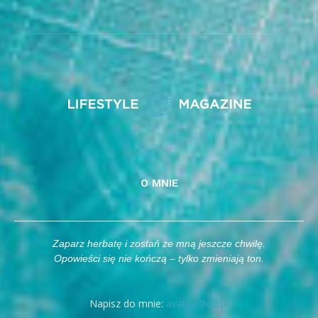
O MNIE
Zaparz herbatę i zostań ze mną jeszcze chwilę.
Opowieści się nie kończą – tylko zmieniają ton.
Napisz do mnie:
avatea@o2.pl