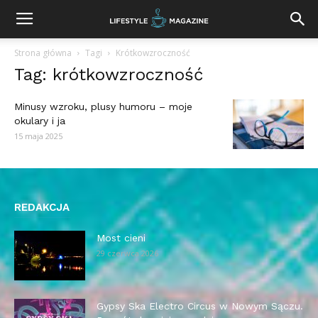
Strona główna
Tagi
Krótkowzroczność
Tag: krótkowzroczność
Minusy wzroku, plusy humoru – moje
okulary i ja
15 maja 2025
REDAKCJA
Most cieni
29 czerwca 2026
Gypsy Ska Electro Circus w Nowym Sączu.