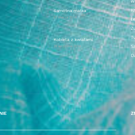
W
Kr
Samotna matka
21 marca 2014
Ł
Z
T
Kobieta z kwiatami
Sa
28 września 2014
D
NIE
Z