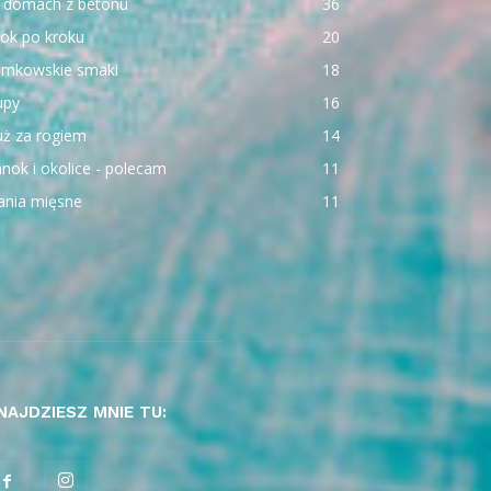
 domach z betonu
36
ok po kroku
20
emkowskie smaki
18
upy
16
uż za rogiem
14
nok i okolice - polecam
11
ania mięsne
11
NAJDZIESZ MNIE TU: