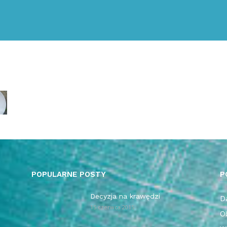
POPULARNE POSTY
P
Decyzja na krawędzi
Da
15 czerwca 2015
O