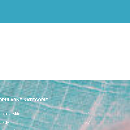
OPULARNE KATEGORIE
nia jarskie
41
biady
37