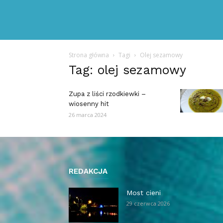
Strona główna
Tagi
Olej sezamowy
Tag: olej sezamowy
Zupa z liści rzodkiewki –
wiosenny hit
26 marca 2024
REDAKCJA
Most cieni
29 czerwca 2026