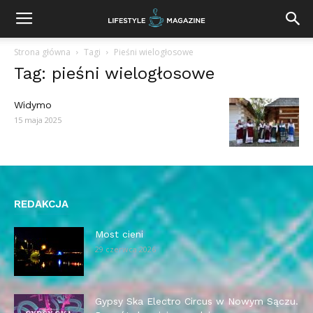
Strona główna
Tagi
Pieśni wielogłosowe
Tag: pieśni wielogłosowe
Widymo
15 maja 2025
REDAKCJA
Most cieni
29 czerwca 2026
Gypsy Ska Electro Circus w Nowym Sączu.