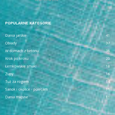
POPULARNE KATEGORIE
Dania jarskie
41
Obiady
37
W domach z betonu
36
Krok po kroku
20
Łemkowskie smaki
18
Zupy
16
Tuż za rogiem
14
Sanok i okolice - polecam
11
Dania mięsne
11