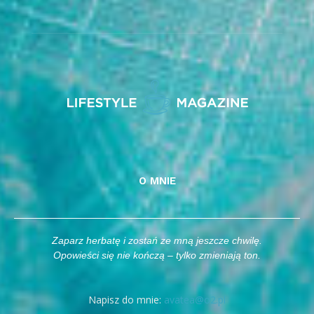
O MNIE
Zaparz herbatę i zostań ze mną jeszcze chwilę.
Opowieści się nie kończą – tylko zmieniają ton.
Napisz do mnie:
avatea@o2.pl