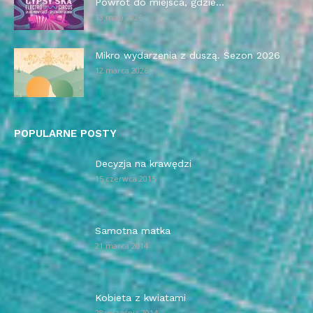
Powrót do miejsca, gdzie...
13 maja 2026
Mikro wydarzenia z duszą. Sezon 2026
12 marca 2026
POPULARNE POSTY
Decyzja na krawędzi
15 czerwca 2015
Samotna matka
21 marca 2014
Kobieta z kwiatami
28 września 2014