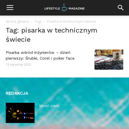
Strona główna
Tagi
Pisarka w technicznym świecie
Tag: pisarka w technicznym
świecie
Pisarka wśród inżynierów – dzień
pierwszy: Śrubki, Corel i poker face
13 kwietnia 2025
REDAKCJA
Most cieni
29 czerwca 2026