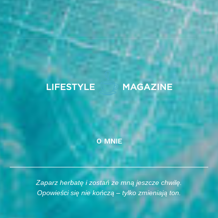
O MNIE
Zaparz herbatę i zostań ze mną jeszcze chwilę.
Opowieści się nie kończą – tylko zmieniają ton.