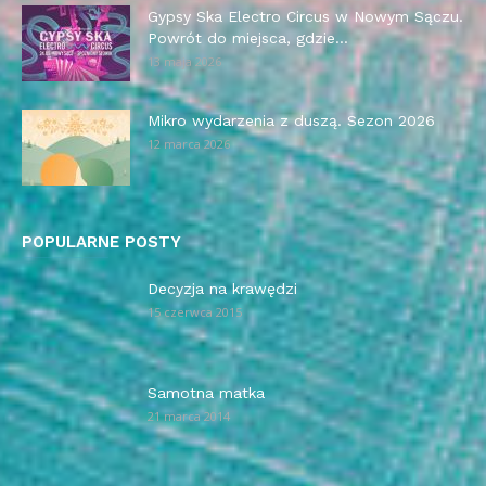
Gypsy Ska Electro Circus w Nowym Sączu.
Powrót do miejsca, gdzie...
13 maja 2026
Mikro wydarzenia z duszą. Sezon 2026
12 marca 2026
POPULARNE POSTY
Decyzja na krawędzi
15 czerwca 2015
Samotna matka
21 marca 2014