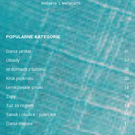
Kobieta z kwiatami
28 września 2014
POPULARNE KATEGORIE
Dania jarskie
41
Obiady
37
W domach z betonu
36
Krok po kroku
20
Łemkowskie smaki
18
Zupy
16
Tuż za rogiem
14
Sanok i okolice - polecam
11
Dania mięsne
11