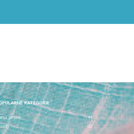
OPULARNE KATEGORIE
nia jarskie
41
biady
37