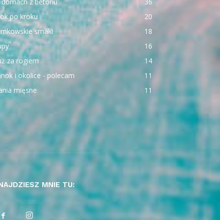
 domach z betonu
36
ok po kroku
20
emkowskie smaki
18
upy
16
uż za rogiem
14
nok i okolice - polecam
11
ania mięsne
11
NAJDZIESZ MNIE TU: