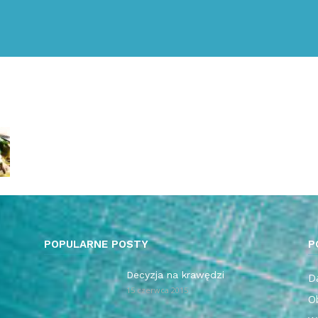
POPULARNE POSTY
P
Decyzja na krawędzi
Da
15 czerwca 2015
O