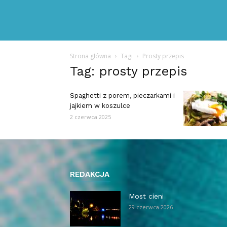
Strona główna
Tagi
Prosty przepis
Tag: prosty przepis
Spaghetti z porem, pieczarkami i
jajkiem w koszulce
2 czerwca 2025
REDAKCJA
Most cieni
29 czerwca 2026