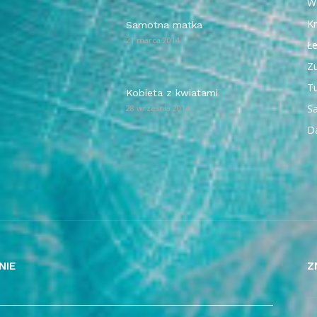
W
Kr
Samotna matka
21 marca 2014
Ł
Z
T
Kobieta z kwiatami
Sa
28 września 2014
D
NIE
Z