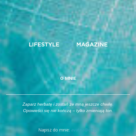
O MNIE
Zaparz herbatę i zostań ze mną jeszcze chwilę.
Opowieści się nie kończą – tylko zmieniają ton.
Napisz do mnie:
avatea@o2.pl