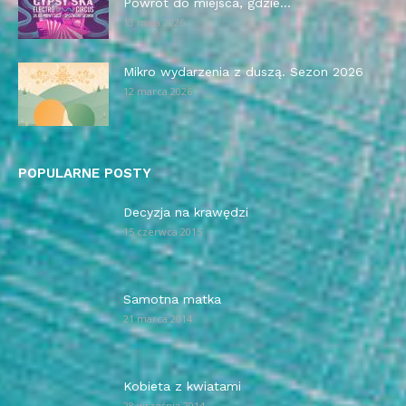
Powrót do miejsca, gdzie...
13 maja 2026
Mikro wydarzenia z duszą. Sezon 2026
12 marca 2026
POPULARNE POSTY
Decyzja na krawędzi
15 czerwca 2015
Samotna matka
21 marca 2014
Kobieta z kwiatami
28 września 2014