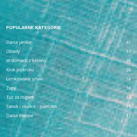
POPULARNE KATEGORIE
Dania jarskie
41
Obiady
37
W domach z betonu
36
Krok po kroku
20
Łemkowskie smaki
18
Zupy
16
Tuż za rogiem
14
Sanok i okolice - polecam
11
Dania mięsne
11