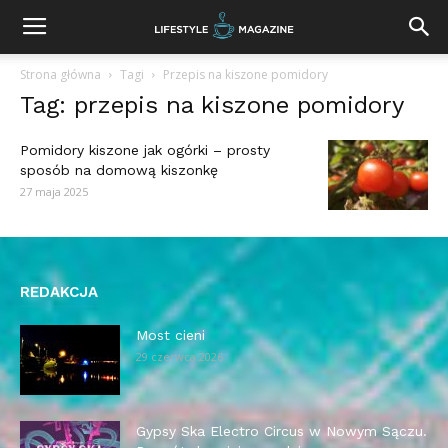
Strona główna
Tagi
Przepis na kiszone pomidory
Tag: przepis na kiszone pomidory
Pomidory kiszone jak ogórki – prosty
sposób na domową kiszonkę
27 maja 2025
REDAKCJA
Most cieni
29 czerwca 2026
Gypsy Ska Electro Circus w Nowym Sączu.