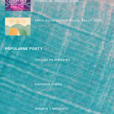
Powrót do miejsca, gdzie...
13 maja 2026
Mikro wydarzenia z duszą. Sezon 2026
12 marca 2026
POPULARNE POSTY
Decyzja na krawędzi
15 czerwca 2015
Samotna matka
21 marca 2014
Kobieta z kwiatami
28 września 2014