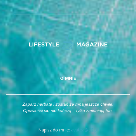
O MNIE
Zaparz herbatę i zostań ze mną jeszcze chwilę.
Opowieści się nie kończą – tylko zmieniają ton.
Napisz do mnie:
avatea@o2.pl