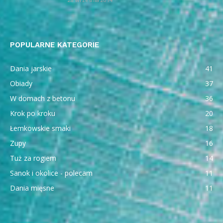
POPULARNE KATEGORIE
Dania jarskie
41
Obiady
37
W domach z betonu
36
Krok po kroku
20
Łemkowskie smaki
18
Zupy
16
Tuż za rogiem
14
Sanok i okolice - polecam
11
Dania mięsne
11