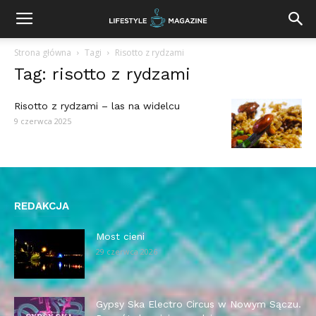
Strona główna
Tagi
Risotto z rydzami
Tag: risotto z rydzami
Risotto z rydzami – las na widelcu
9 czerwca 2025
REDAKCJA
Most cieni
29 czerwca 2026
Gypsy Ska Electro Circus w Nowym Sączu.