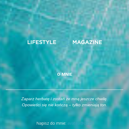
O MNIE
Zaparz herbatę i zostań ze mną jeszcze chwilę.
Opowieści się nie kończą – tylko zmieniają ton.
Napisz do mnie:
avatea@o2.pl