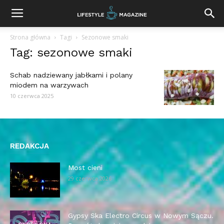
Strona główna
Tagi
Sezonowe smaki
Tag: sezonowe smaki
Schab nadziewany jabłkami i polany
miodem na warzywach
10 czerwca 2025
REDAKCJA
Most cieni
29 czerwca 2026
Gypsy Ska Electro Circus w Nowym Sączu.