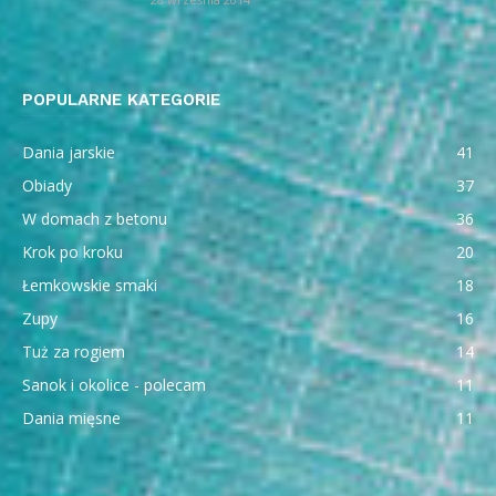
POPULARNE KATEGORIE
Dania jarskie
41
Obiady
37
W domach z betonu
36
Krok po kroku
20
Łemkowskie smaki
18
Zupy
16
Tuż za rogiem
14
Sanok i okolice - polecam
11
Dania mięsne
11