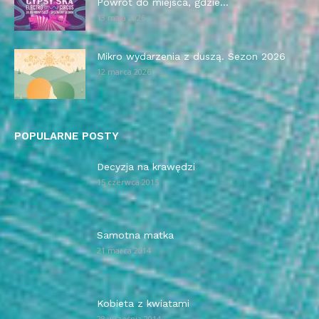
Powrót do miejsca, gdzie...
13 maja 2026
Mikro wydarzenia z duszą. Sezon 2026
12 marca 2026
POPULARNE POSTY
Decyzja na krawędzi
15 czerwca 2015
Samotna matka
21 marca 2014
Kobieta z kwiatami
28 września 2014