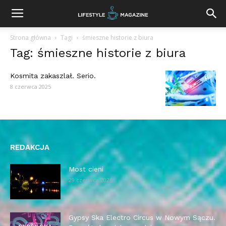
Strona główna
Tagi
śmieszne historie z biura
Tag: śmieszne historie z biura
Kosmita zakaszlał. Serio.
8 czerwca 2025
REDAKCJA
Most cieni
29 czerwca 2026
Gypsy Ska Electro Circus w Nowym Sączu.