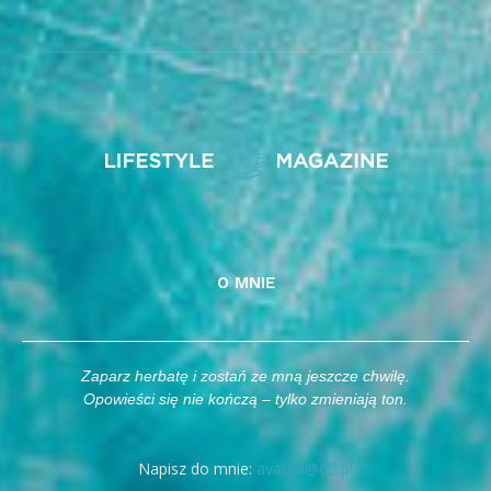
O MNIE
Zaparz herbatę i zostań ze mną jeszcze chwilę.
Opowieści się nie kończą – tylko zmieniają ton.
Napisz do mnie:
avatea@o2.pl