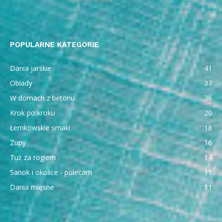
POPULARNE KATEGORIE
Dania jarskie
41
Obiady
37
W domach z betonu
36
Krok po kroku
20
Łemkowskie smaki
18
Zupy
16
Tuż za rogiem
14
Sanok i okolice - polecam
11
Dania mięsne
11