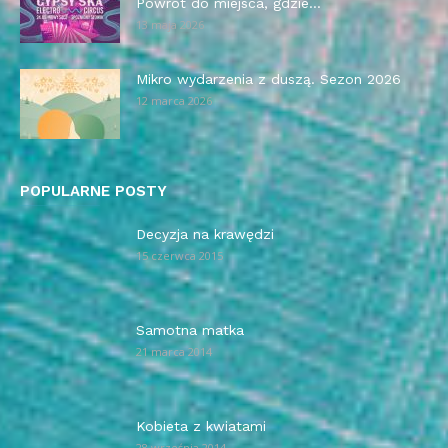
Powrót do miejsca, gdzie...
13 maja 2026
Mikro wydarzenia z duszą. Sezon 2026
12 marca 2026
POPULARNE POSTY
Decyzja na krawędzi
15 czerwca 2015
Samotna matka
21 marca 2014
Kobieta z kwiatami
28 września 2014