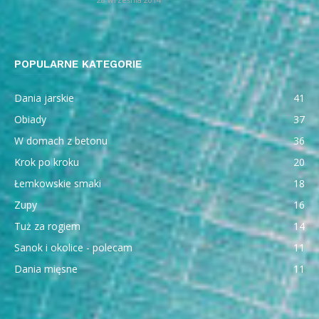
POPULARNE KATEGORIE
Dania jarskie
41
Obiady
37
W domach z betonu
36
Krok po kroku
20
Łemkowskie smaki
18
Zupy
16
Tuż za rogiem
14
Sanok i okolice - polecam
11
Dania mięsne
11