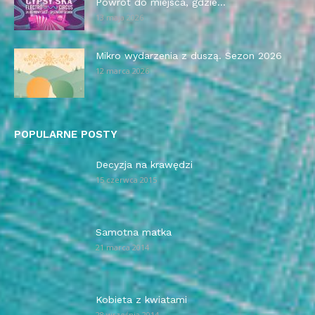
Powrót do miejsca, gdzie...
13 maja 2026
Mikro wydarzenia z duszą. Sezon 2026
12 marca 2026
POPULARNE POSTY
Decyzja na krawędzi
15 czerwca 2015
Samotna matka
21 marca 2014
Kobieta z kwiatami
28 września 2014