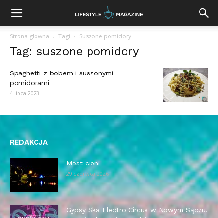
Strona główna
Tagi
Suszone pomidory
Tag: suszone pomidory
Spaghetti z bobem i suszonymi
pomidorami
4 lipca 2023
REDAKCJA
Most cieni
29 czerwca 2026
Gypsy Ska Electro Circus w Nowym Sączu.