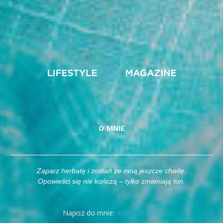
O MNIE
Zaparz herbatę i zostań ze mną jeszcze chwilę.
Opowieści się nie kończą – tylko zmieniają ton.
Napisz do mnie:
avatea@o2.pl