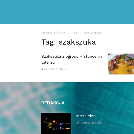
Strona główna
Tagi
Szakszuka
Tag: szakszuka
Szakszuka z ogrodu – słońce na
talerzu
4 czerwca 2025
REDAKCJA
Most cieni
29 czerwca 2026