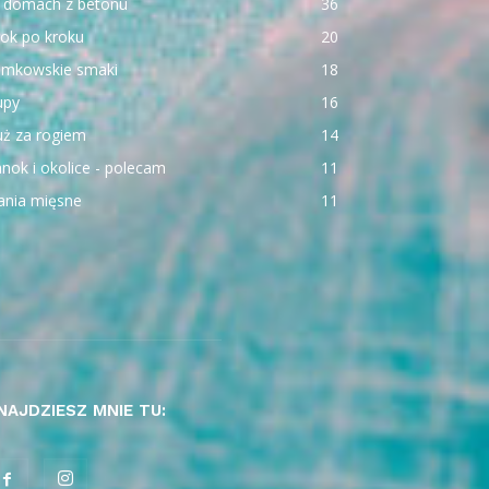
 domach z betonu
36
ok po kroku
20
emkowskie smaki
18
upy
16
uż za rogiem
14
nok i okolice - polecam
11
ania mięsne
11
NAJDZIESZ MNIE TU: