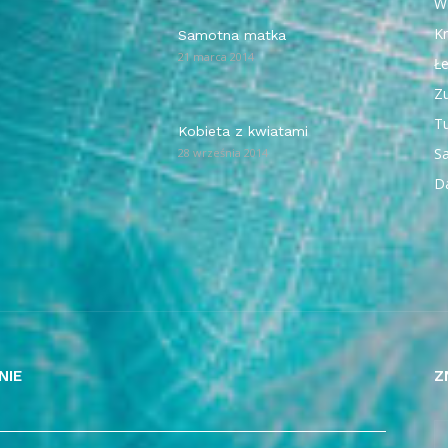
W
Kr
Samotna matka
21 marca 2014
Ł
Z
T
Kobieta z kwiatami
Sa
28 września 2014
D
NIE
Z