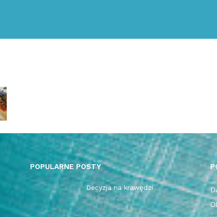
POPULARNE POSTY
P
Decyzja na krawędzi
Da
15 czerwca 2015
O