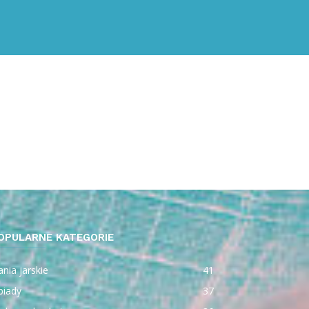
OPULARNE KATEGORIE
nia jarskie
41
biady
37