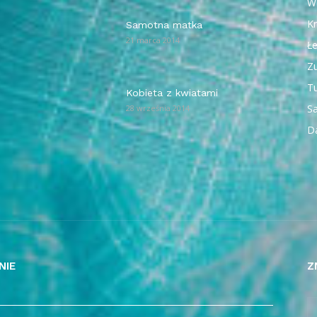
W
Kr
Samotna matka
21 marca 2014
Ł
Z
T
Kobieta z kwiatami
Sa
28 września 2014
D
NIE
Z