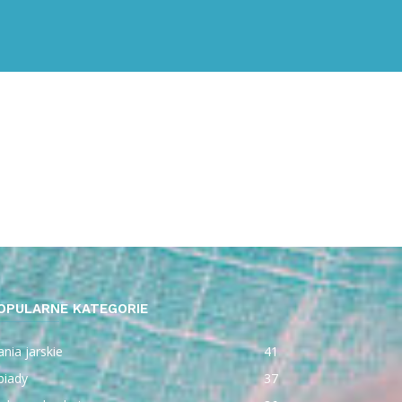
OPULARNE KATEGORIE
nia jarskie
41
biady
37