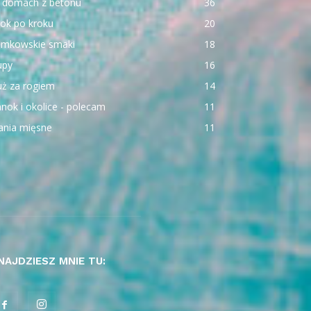
 domach z betonu
36
ok po kroku
20
emkowskie smaki
18
upy
16
uż za rogiem
14
nok i okolice - polecam
11
ania mięsne
11
NAJDZIESZ MNIE TU: