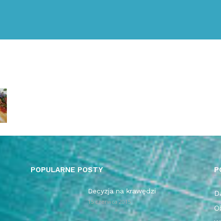
POPULARNE POSTY
P
Decyzja na krawędzi
Da
15 czerwca 2015
O