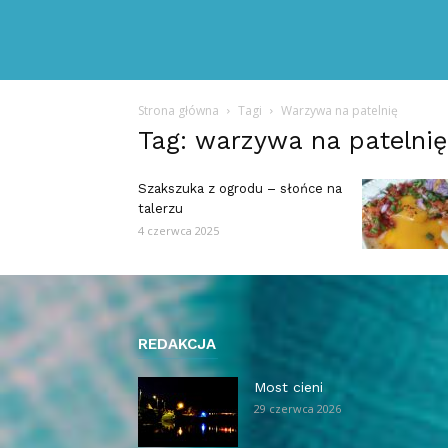
Strona główna
Tagi
Warzywa na patelnię
Tag: warzywa na patelnię
Szakszuka z ogrodu – słońce na
talerzu
4 czerwca 2025
REDAKCJA
Most cieni
29 czerwca 2026