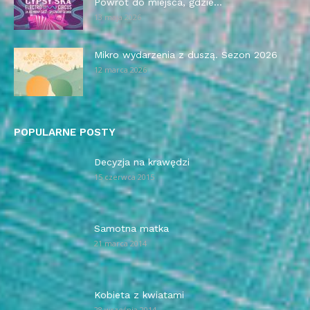
Powrót do miejsca, gdzie...
13 maja 2026
Mikro wydarzenia z duszą. Sezon 2026
12 marca 2026
POPULARNE POSTY
Decyzja na krawędzi
15 czerwca 2015
Samotna matka
21 marca 2014
Kobieta z kwiatami
28 września 2014