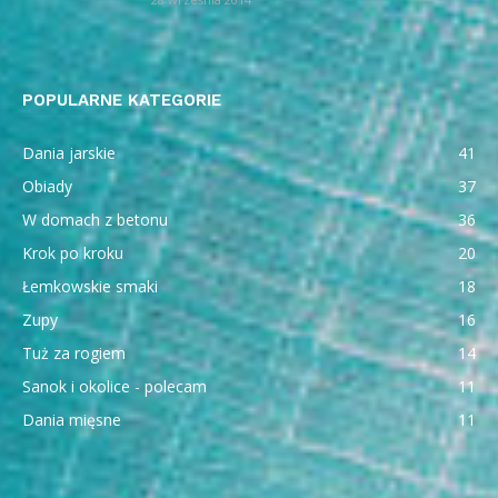
POPULARNE KATEGORIE
Dania jarskie
41
Obiady
37
W domach z betonu
36
Krok po kroku
20
Łemkowskie smaki
18
Zupy
16
Tuż za rogiem
14
Sanok i okolice - polecam
11
Dania mięsne
11