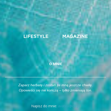
O MNIE
Zaparz herbatę i zostań ze mną jeszcze chwilę.
Opowieści się nie kończą – tylko zmieniają ton.
Napisz do mnie:
avatea@o2.pl