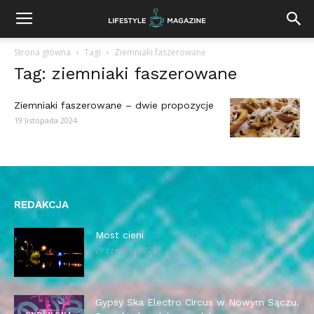
Strona główna
Tagi
Ziemniaki faszerowane
Tag: ziemniaki faszerowane
Ziemniaki faszerowane – dwie propozycje
19 listopada 2024
REDAKCJA
Most cieni
29 czerwca 2026
Gypsy Ska Electro Circus w Nowym Sączu.