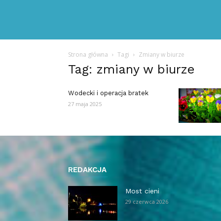
Strona główna
Tagi
Zmiany w biurze
Tag: zmiany w biurze
Wodecki i operacja bratek
27 maja 2025
REDAKCJA
Most cieni
29 czerwca 2026