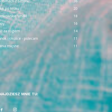
 domach z betonu
36
ok po kroku
20
emkowskie smaki
18
upy
16
uż za rogiem
14
nok i okolice - polecam
11
ania mięsne
11
NAJDZIESZ MNIE TU: