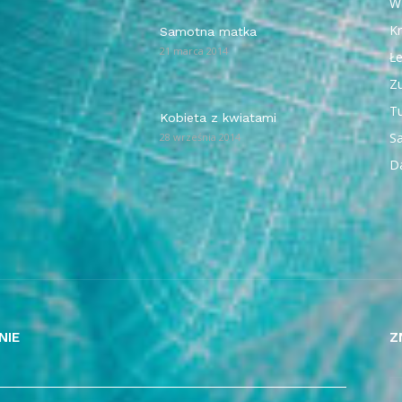
W
Kr
Samotna matka
21 marca 2014
Ł
Z
T
Kobieta z kwiatami
Sa
28 września 2014
D
NIE
Z