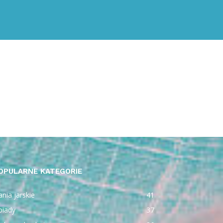
OPULARNE KATEGORIE
nia jarskie
41
biady
37