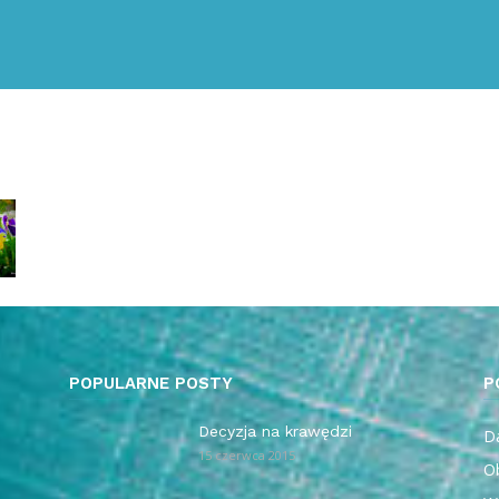
POPULARNE POSTY
P
Decyzja na krawędzi
Da
15 czerwca 2015
O