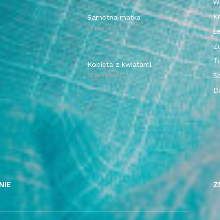
W
Kr
Samotna matka
21 marca 2014
Ł
Z
T
Kobieta z kwiatami
Sa
28 września 2014
D
NIE
Z