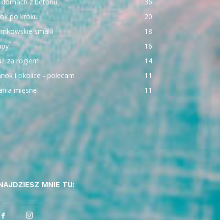
 domach z betonu
36
ok po kroku
20
emkowskie smaki
18
upy
16
uż za rogiem
14
nok i okolice - polecam
11
ania mięsne
11
NAJDZIESZ MNIE TU: