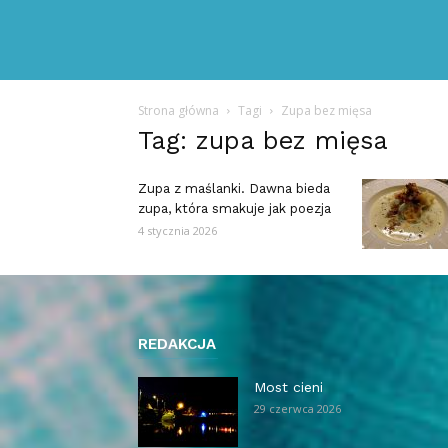
Strona główna
Tagi
Zupa bez mięsa
Tag: zupa bez mięsa
Zupa z maślanki. Dawna bieda
zupa, która smakuje jak poezja
4 stycznia 2026
REDAKCJA
Most cieni
29 czerwca 2026