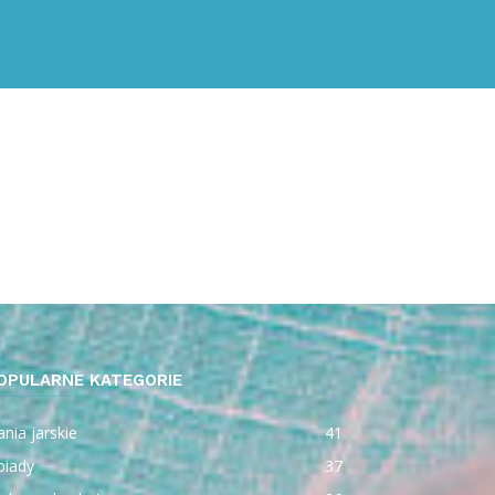
OPULARNE KATEGORIE
nia jarskie
41
biady
37