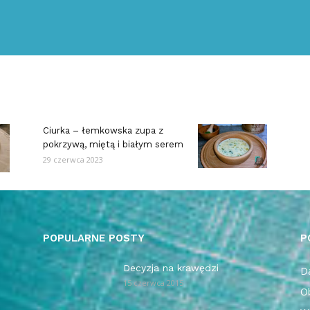
Ciurka – łemkowska zupa z
pokrzywą, miętą i białym serem
29 czerwca 2023
POPULARNE POSTY
P
Decyzja na krawędzi
Da
15 czerwca 2015
O