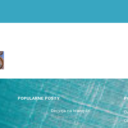
POPULARNE POSTY
P
Decyzja na krawędzi
Da
15 czerwca 2015
O