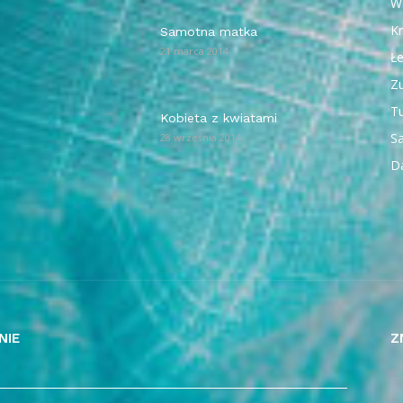
W
Kr
Samotna matka
21 marca 2014
Ł
Z
T
Kobieta z kwiatami
Sa
28 września 2014
D
NIE
Z