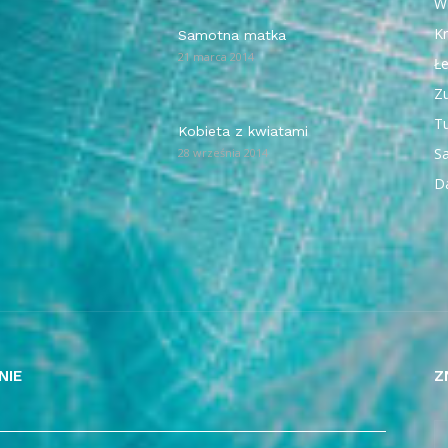
W
Kr
Samotna matka
21 marca 2014
Ł
Z
T
Kobieta z kwiatami
Sa
28 września 2014
D
NIE
Z