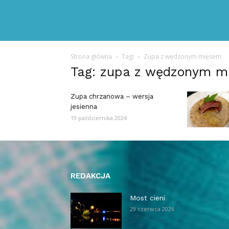
Strona główna
Tagi
Zupa z wędzonym mięsem
Tag: zupa z wędzonym m
Zupa chrzanowa – wersja
jesienna
19 października 2024
REDAKCJA
Most cieni
29 czerwca 2026