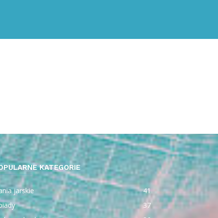
OPULARNE KATEGORIE
nia jarskie
41
biady
37