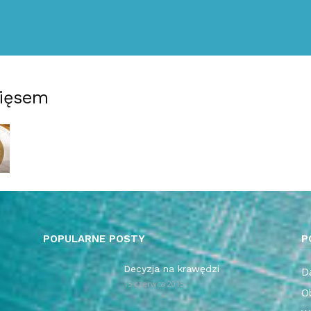
ięsem
POPULARNE POSTY
P
Decyzja na krawędzi
Da
15 czerwca 2015
O