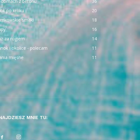
 domach z betonu
36
ok po kroku
20
emkowskie smaki
18
upy
16
uż za rogiem
14
nok i okolice - polecam
11
ania mięsne
11
NAJDZIESZ MNIE TU: