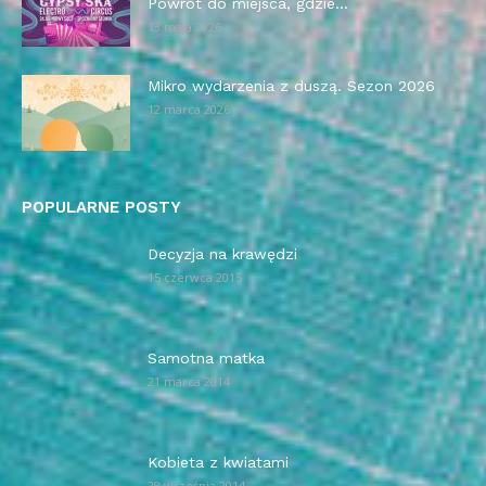
Powrót do miejsca, gdzie...
13 maja 2026
Mikro wydarzenia z duszą. Sezon 2026
12 marca 2026
POPULARNE POSTY
Decyzja na krawędzi
15 czerwca 2015
Samotna matka
21 marca 2014
Kobieta z kwiatami
28 września 2014