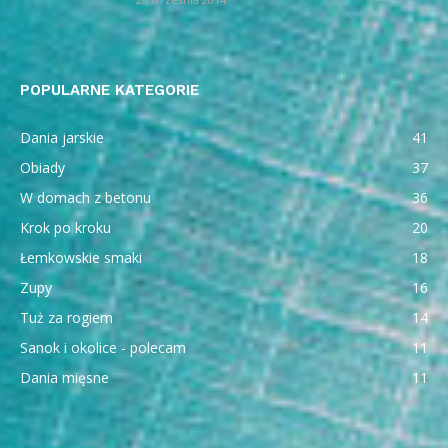
POPULARNE KATEGORIE
Dania jarskie
41
Obiady
37
W domach z betonu
36
Krok po kroku
20
Łemkowskie smaki
18
Zupy
16
Tuż za rogiem
14
Sanok i okolice - polecam
11
Dania mięsne
11