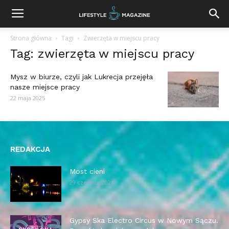
Strona główna
Tagi
Zwierzęta w miejscu pracy
Tag: zwierzęta w miejscu pracy
Mysz w biurze, czyli jak Lukrecja przejęła
nasze miejsce pracy
22 maja 2025
REDAKCJA
Most cieni
29 czerwca 2026
Gypsy Ska Electro Circus w Nowym Sączu.