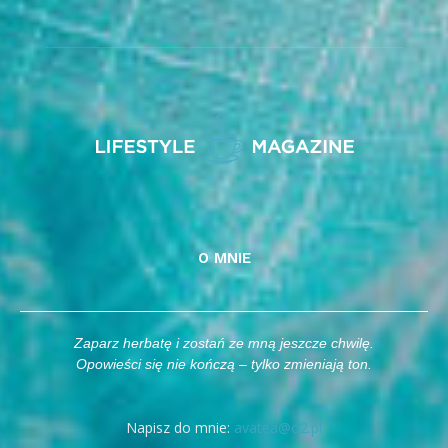
O MNIE
Zaparz herbatę i zostań ze mną jeszcze chwilę.
Opowieści się nie kończą – tylko zmieniają ton.
Napisz do mnie:
avatea@o2.pl