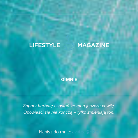
O MNIE
Zaparz herbatę i zostań ze mną jeszcze chwilę.
Opowieści się nie kończą – tylko zmieniają ton.
Napisz do mnie:
avatea@o2.pl