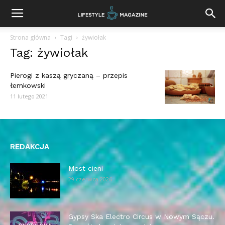
Strona główna
Tagi
żywiołak
Tag: żywiołak
Pierogi z kaszą gryczaną – przepis
łemkowski
11 lutego 2021
REDAKCJA
Most cieni
29 czerwca 2026
Gypsy Ska Electro Circus w Nowym Sączu.