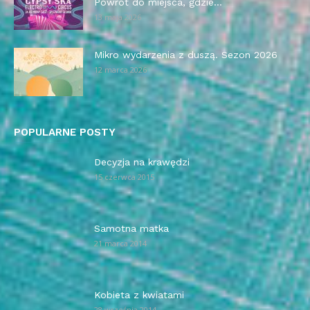
Powrót do miejsca, gdzie...
13 maja 2026
Mikro wydarzenia z duszą. Sezon 2026
12 marca 2026
POPULARNE POSTY
Decyzja na krawędzi
15 czerwca 2015
Samotna matka
21 marca 2014
Kobieta z kwiatami
28 września 2014