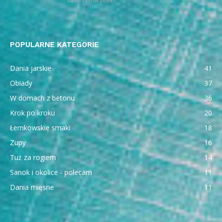
POPULARNE KATEGORIE
Dania jarskie
41
Obiady
37
W domach z betonu
36
Krok po kroku
20
Łemkowskie smaki
18
Zupy
16
Tuż za rogiem
14
Sanok i okolice - polecam
11
Dania mięsne
11