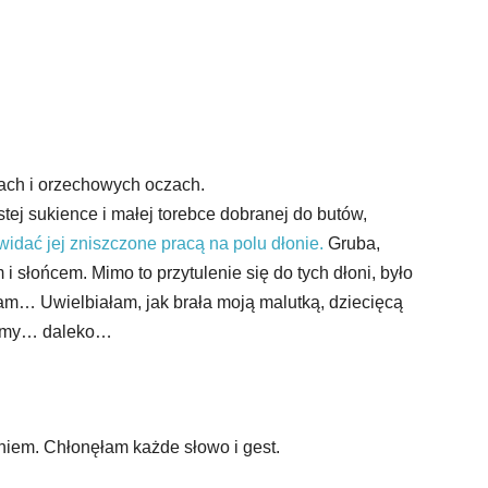
ach i orzechowych oczach.
tej sukience i małej torebce dobranej do butów,
widać jej zniszczone pracą na polu dłonie.
Gruba,
 słońcem. Mimo to przytulenie się do tych dłoni, było
łam… Uwielbiałam, jak brała moją malutką, dziecięcą
łyśmy… daleko…
iem. Chłonęłam każde słowo i gest.