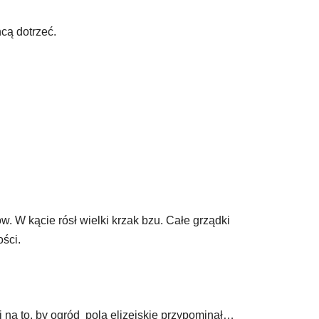
cą dotrzeć.
w. W kącie rósł wielki krzak bzu. Całe grządki
ści.
 na to, by ogród pola elizejskie przypominał…