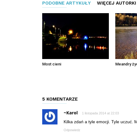
PODOBNE ARTYKUŁY
WIĘCEJ AUTORKI
Most cieni
Meandry ży
5 KOMENTARZE
~Karol
1 listopada 2014 at 22:03
Kilka zdań a tyle emocji. Tyle uczuć.
Odpowiedz