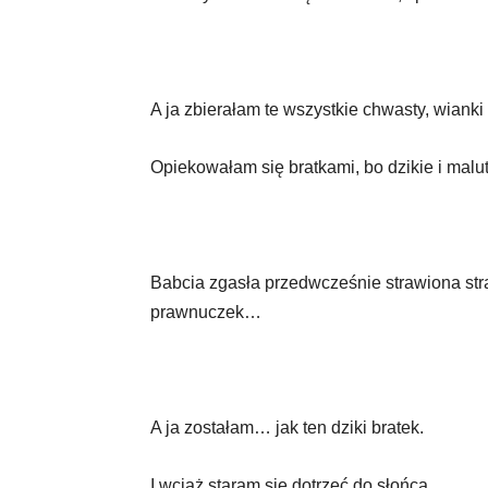
A ja zbierałam te wszystkie chwasty, wianki 
Opiekowałam się bratkami, bo dzikie i malutk
Babcia zgasła przedwcześnie strawiona str
prawnuczek…
A ja zostałam… jak ten dziki bratek.
I wciąż staram się dotrzeć do słońca…