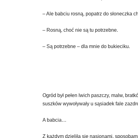
– Ale babciu rosną, popatrz do słoneczka ch
– Rosną, choć nie są tu potrzebne.
– Są potrzebne – dla mnie do bukieciku.
Ogród był pełen lwich paszczy, malw, bratkó
suszków wywoływały u sąsiadek fale zazdro
A babcia…
Z każdym dzieliła się nasionami, sposobami