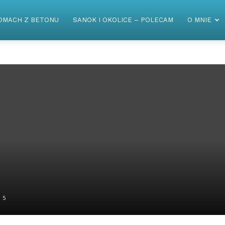
OMACH Z BETONU
SANOK I OKOLICE – POLECAM
O MNIE
5