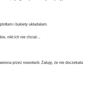
plotłam i bukiety układałam.
ie, nikt ich nie chciał…
awiona przez nowotwór. Żałuję, że nie doczekała