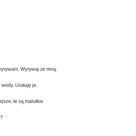
 wyrywam. Wyrywaj ze mną.
 wody. Uratuję je.
sze, te są malutkie.
e?