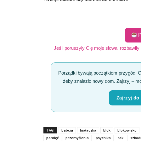
P
Jeśli poruszyły Cię moje słowa, rozbawiły
Porządki bywają początkiem przygód. 
żeby znalazło nowy dom. Zajrzyj – mo
Zajrzyj do
TAGI
babcia
białaczka
blok
blokowisko
pamięć
przemyślenia
psychika
rak
szkod