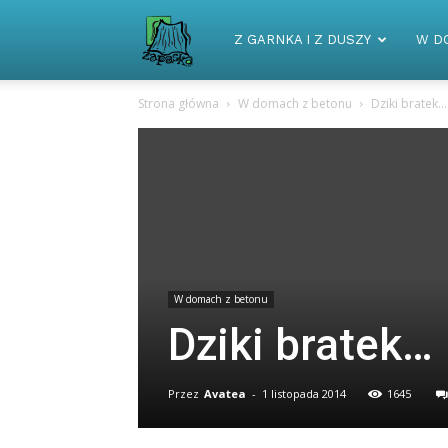
Zapaska
Z GARNKA I Z DUSZY
W D
Strona główna
W domach z betonu
Dziki bratek…
W domach z betonu
Dziki bratek…
Przez
Avatea
-
1 listopada 2014
1645