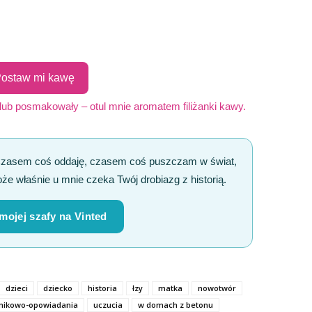
ostaw mi kawę
 lub posmakowały – otul mnie aromatem filiżanki kawy.
Czasem coś oddaję, czasem coś puszczam w świat,
że właśnie u mnie czeka Twój drobiazg z historią.
 mojej szafy na Vinted
dzieci
dziecko
historia
łzy
matka
nowotwór
nikowo-opowiadania
uczucia
w domach z betonu