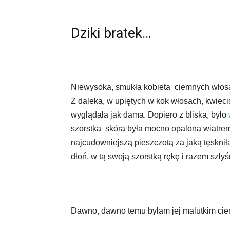
Dziki bratek…
Niewysoka, smukła kobieta ciemnych włos
Z daleka, w upiętych w kok włosach, kwiecis
wyglądała jak dama. Dopiero z bliska, było
szorstka skóra była mocno opalona wiatrem i
najcudowniejszą pieszczotą za jaką tęskni
dłoń, w tą swoją szorstką rękę i razem sz
Dawno, dawno temu byłam jej malutkim cien