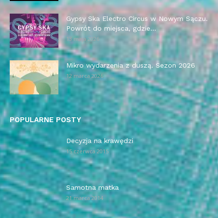
Gypsy Ska Electro Circus w Nowym Sączu.
Powrót do miejsca, gdzie...
13 maja 2026
Mikro wydarzenia z duszą. Sezon 2026
12 marca 2026
POPULARNE POSTY
Decyzja na krawędzi
15 czerwca 2015
Samotna matka
21 marca 2014