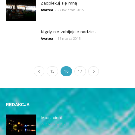
Zaopiekuj się mną
Avatea
-
27 kwietnia 2015
Nigdy nie zabijajcie nadziei!
Avatea
-
16 marca 2015
15
16
17
REDAKCJA
Most cieni
29 czerwca 2026