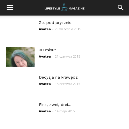
Żel pod prysznic
Avatea
-
28 września 2015
30 minut
Avatea
-
21 czerwca 2015
Decyzja na krawędzi
Avatea
-
15 czerwca 2015
Eins, zwei, drei…
Avatea
-
14 maja 2015