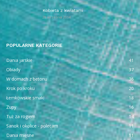
Kobieta z kwiatami
28 września 2014
POPULARNE KATEGORIE
Dania jarskie
41
Obiady
37
W domach z betonu
36
Krok po kroku
20
Łemkowskie smaki
18
Zupy
16
Tuż za rogiem
14
Sanok i okolice - polecam
11
Dania mięsne
11