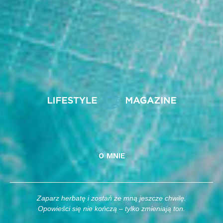
O MNIE
Zaparz herbatę i zostań ze mną jeszcze chwilę.
Opowieści się nie kończą – tylko zmieniają ton.