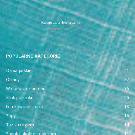
Kobieta z kwiatami
28 września 2014
POPULARNE KATEGORIE
Dania jarskie
41
Obiady
37
W domach z betonu
36
Krok po kroku
20
Łemkowskie smaki
18
Zupy
16
Tuż za rogiem
14
Sanok i okolice - polecam
11