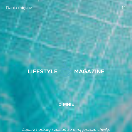
Dania mięsne
11
O MNIE
Zaparz herbatę i zostań ze mną jeszcze chwilę.