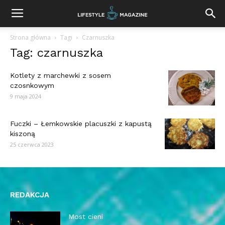
Strona główna
Tagi
Czarnuszka
Tag: czarnuszka
Kotlety z marchewki z sosem
czosnkowym
9 maja 2024
Fuczki – Łemkowskie placuszki z kapustą
kiszoną
25 czerwca 2023
REDAKCJA
Most cieni