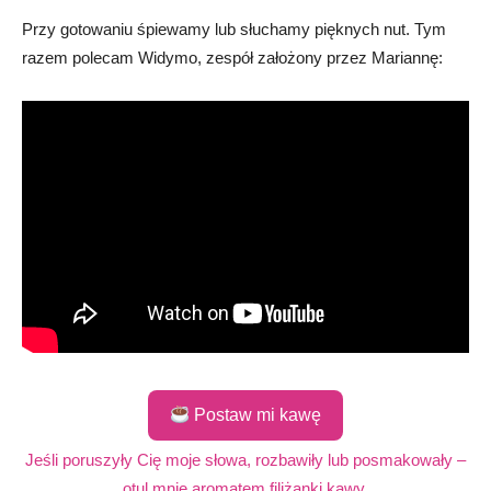
Przy gotowaniu śpiewamy lub słuchamy pięknych nut. Tym
razem polecam Widymo, zespół założony przez Mariannę:
Postaw mi kawę
Jeśli poruszyły Cię moje słowa, rozbawiły lub posmakowały –
otul mnie aromatem filiżanki kawy.