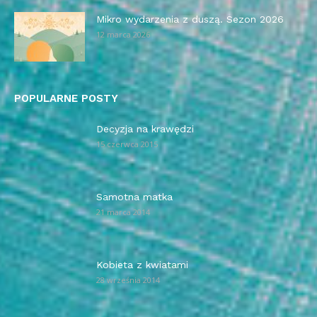
Mikro wydarzenia z duszą. Sezon 2026
12 marca 2026
POPULARNE POSTY
Decyzja na krawędzi
15 czerwca 2015
Samotna matka
21 marca 2014
Kobieta z kwiatami
28 września 2014