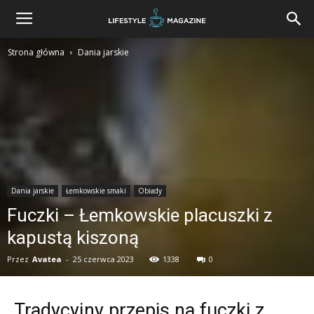
Strona główna
Dania jarskie
Dania jarskie
Łemkowskie smaki
Obiady
Fuczki – Łemkowskie placuszki z
kapustą kiszoną
Przez
Avatea
-
25 czerwca 2023
1338
0
Tradycyjny przepis na fuczki z