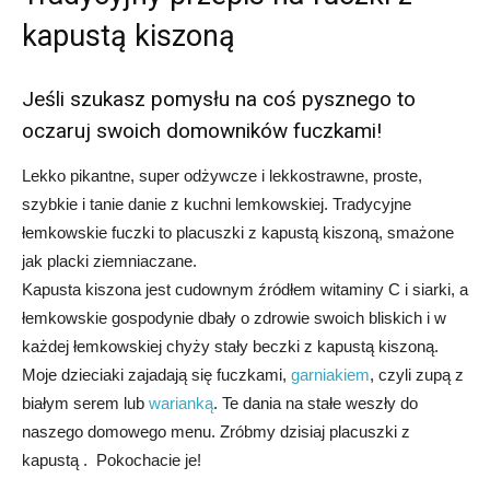
kapustą kiszoną
Jeśli szukasz pomysłu na coś pysznego to
oczaruj swoich domowników fuczkami!
Lekko pikantne, super odżywcze i lekkostrawne, proste,
szybkie i tanie danie z kuchni lemkowskiej. Tradycyjne
łemkowskie fuczki to placuszki z kapustą kiszoną, smażone
jak placki ziemniaczane.
Kapusta kiszona jest cudownym źródłem witaminy C i siarki, a
łemkowskie gospodynie dbały o zdrowie swoich bliskich i w
każdej łemkowskiej chyży stały beczki z kapustą kiszoną.
Moje dzieciaki zajadają się fuczkami,
garniakiem
, czyli zupą z
białym serem lub
warianką
. Te dania na stałe weszły do
naszego domowego menu. Zróbmy dzisiaj placuszki z
kapustą . Pokochacie je!