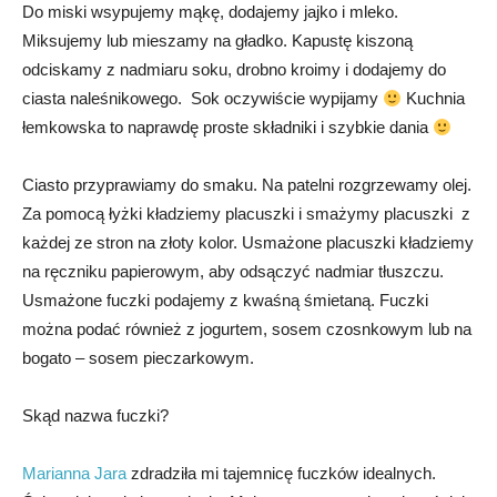
Do miski wsypujemy mąkę, dodajemy jajko i mleko.
Miksujemy lub mieszamy na gładko. Kapustę kiszoną
odciskamy z nadmiaru soku, drobno kroimy i dodajemy do
ciasta naleśnikowego. Sok oczywiście wypijamy
Kuchnia
łemkowska to naprawdę proste składniki i szybkie dania
Ciasto przyprawiamy do smaku. Na patelni rozgrzewamy olej.
Za pomocą łyżki kładziemy placuszki i smażymy placuszki z
każdej ze stron na złoty kolor. Usmażone placuszki kładziemy
na ręczniku papierowym, aby odsączyć nadmiar tłuszczu.
Usmażone fuczki podajemy z kwaśną śmietaną. Fuczki
można podać również z jogurtem, sosem czosnkowym lub na
bogato – sosem pieczarkowym.
Skąd nazwa fuczki?
Marianna Jara
zdradziła mi tajemnicę fuczków idealnych.