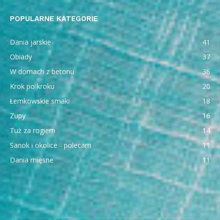
POPULARNE KATEGORIE
Dania jarskie
41
Obiady
37
W domach z betonu
36
Krok po kroku
20
Łemkowskie smaki
18
Zupy
16
Tuż za rogiem
14
Sanok i okolice - polecam
11
Dania mięsne
11