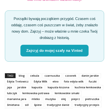
Porządki bywają początkiem przygód. Czasem coś
oddaję, czasem coś puszczam w świat, żeby znalazło
nowy dom. Zajrzyj – może właśnie u mnie czeka Twój
drobiazg z historią.
Zajrzyj do mojej szafy na Vinted
TAGI
blog
cebula
czarnuszka
czosnek
danie jarskie
Edyta Tretowicz
Edyta Wilk
etno
foto edyta wilk
fuczki
jaja
jarskie
kapusta
kapusta kiszona
kuchnia łemkowska
lubczyk
łemkowska potrawa
łemkowskie smaki
marianna jara
mleko
muzyka
olej
pieprz
pietruszka
śmietana
sól
śpiew
tradycyjne danie
tradycyjny przepis