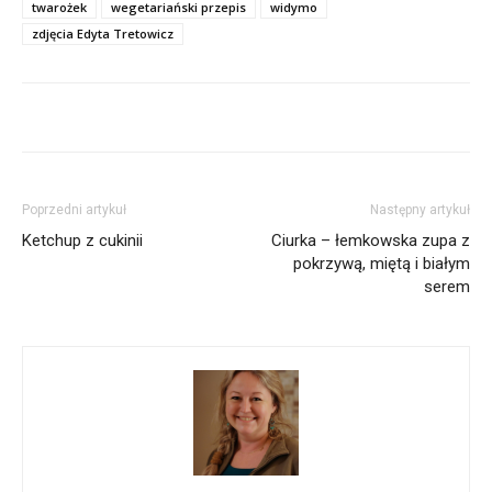
twarożek
wegetariański przepis
widymo
zdjęcia Edyta Tretowicz
Poprzedni artykuł
Następny artykuł
Ketchup z cukinii
Ciurka – łemkowska zupa z
pokrzywą, miętą i białym
serem