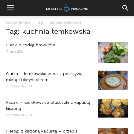
Strona główna
Tagi
Kuchnia łemkowska
Tag: kuchnia łemkowska
Placki z łodyg brokułów
7 maja 2024
Ciurka – łemkowska zupa z pokrzywą,
miętą i białym serem
29 czerwca 2023
Fuczki – Łemkowskie placuszki z kapustą
kiszoną
25 czerwca 2023
Pierogi z kiszoną kapustą – przepis