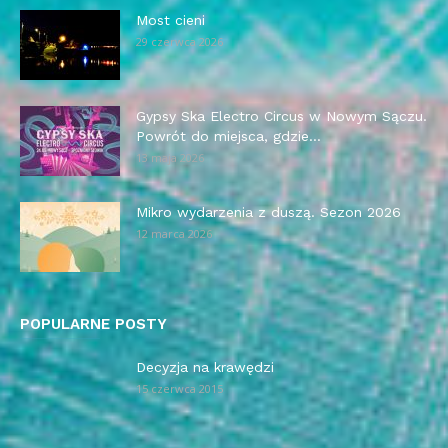
Most cieni
29 czerwca 2026
Gypsy Ska Electro Circus w Nowym Sączu.
Powrót do miejsca, gdzie...
13 maja 2026
Mikro wydarzenia z duszą. Sezon 2026
12 marca 2026
POPULARNE POSTY
Decyzja na krawędzi
15 czerwca 2015