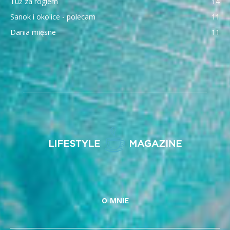
Tuż za rogiem
14
Sanok i okolice - polecam
11
Dania mięsne
11
O MNIE