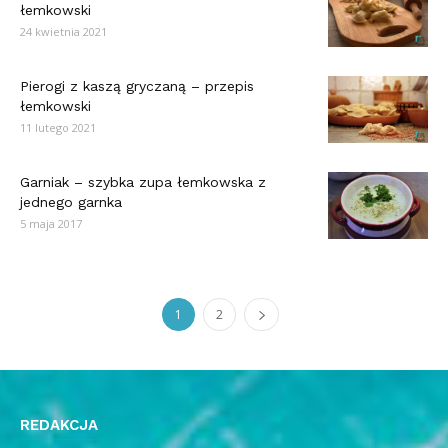
łemkowski
24 kwietnia 2021
Pierogi z kaszą gryczaną – przepis
łemkowski
11 lutego 2021
Garniak – szybka zupa łemkowska z
jednego garnka
5 maja 2017
1
2
REDAKCJA