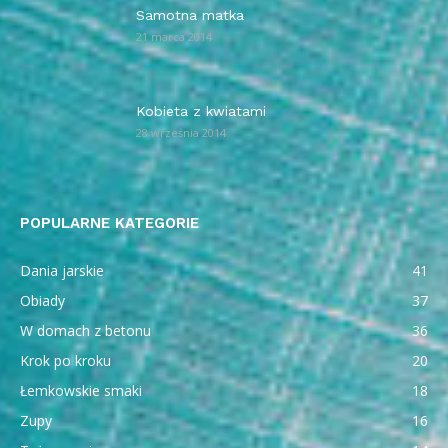
Samotna matka
21 marca 2014
Kobieta z kwiatami
28 września 2014
POPULARNE KATEGORIE
Dania jarskie
41
Obiady
37
W domach z betonu
36
Krok po kroku
20
Łemkowskie smaki
18
Zupy
16