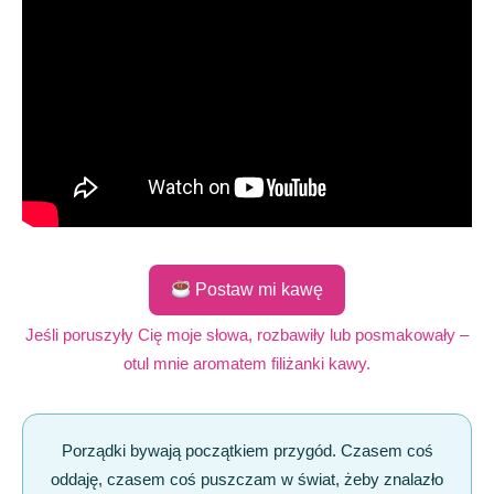
Postaw mi kawę
Jeśli poruszyły Cię moje słowa, rozbawiły lub posmakowały –
otul mnie aromatem filiżanki kawy.
Porządki bywają początkiem przygód. Czasem coś
oddaję, czasem coś puszczam w świat, żeby znalazło