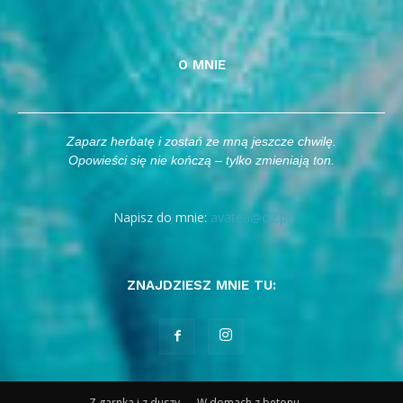
O MNIE
Zaparz herbatę i zostań ze mną jeszcze chwilę.
Opowieści się nie kończą – tylko zmieniają ton.
Napisz do mnie:
avatea@o2.pl
ZNAJDZIESZ MNIE TU:
Z garnka i z duszy
W domach z betonu