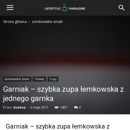
Strona główna
Łemkowskie smaki
Łemkowskie smaki
Obiady
Zupy
Garniak – szybka zupa łemkowska z
jednego garnka
Przez
Avatea
-
5 maja 2017
1687
0
Garniak – szybka zupa łemkowska z