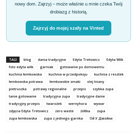
nowy dom. Zajrzyj – może właśnie u mnie czeka Twój
drobiazg z historią.
Zajrzyj do mojej szafy na Vinted
TAGI
blog
dania tradycyjne
Edyta Tretowicz
Edyta Wilk
foto edyta wilk
garniak
gotowanie po domowemu
kuchnia łemkowska
kuchnia w przedpokoju
kuchnia z resztek
łemkowska potrawa
łemkowskie smaki
olej lniany
pietruszka
potrawy regionalne
przepis
szybka zupa
tanie gotowanie
tradycyjna zupa
tradycyjne danie
tradycyjny przepis
twarożek
wernyhora
wywar
zdjęcia Edyta Tretowicz
zero waste
żółtka
zupa
zupa łemkowska
zupa z jednego garnka
Ой У Дівойки