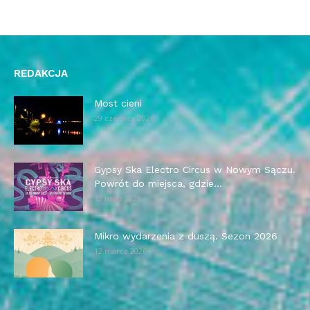
REDAKCJA
Most cieni
29 czerwca 2026
Gypsy Ska Electro Circus w Nowym Sączu.
Powrót do miejsca, gdzie...
13 maja 2026
Mikro wydarzenia z duszą. Sezon 2026
12 marca 2026