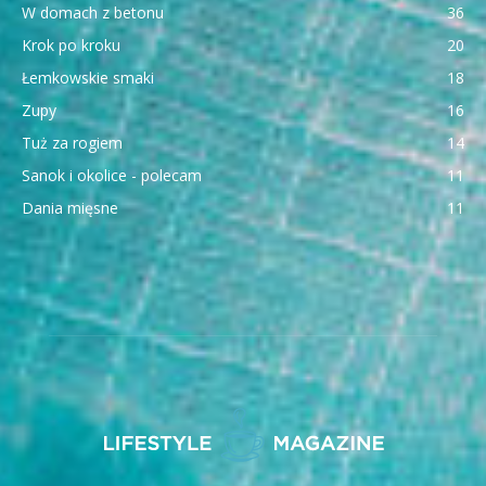
W domach z betonu
36
Krok po kroku
20
Łemkowskie smaki
18
Zupy
16
Tuż za rogiem
14
Sanok i okolice - polecam
11
Dania mięsne
11