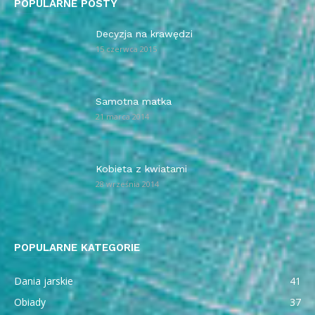
POPULARNE POSTY
Decyzja na krawędzi
15 czerwca 2015
Samotna matka
21 marca 2014
Kobieta z kwiatami
28 września 2014
POPULARNE KATEGORIE
Dania jarskie
41
Obiady
37