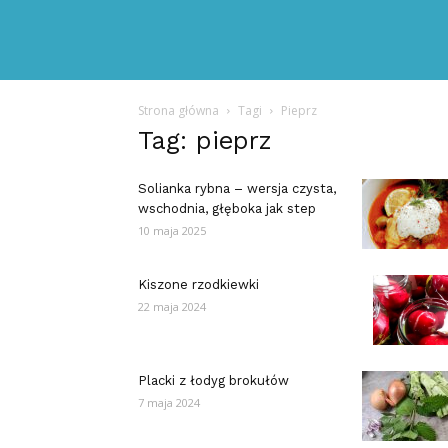
Strona główna
Tagi
Pieprz
Tag: pieprz
Solianka rybna – wersja czysta,
wschodnia, głęboka jak step
10 maja 2025
Kiszone rzodkiewki
22 maja 2024
Placki z łodyg brokułów
7 maja 2024