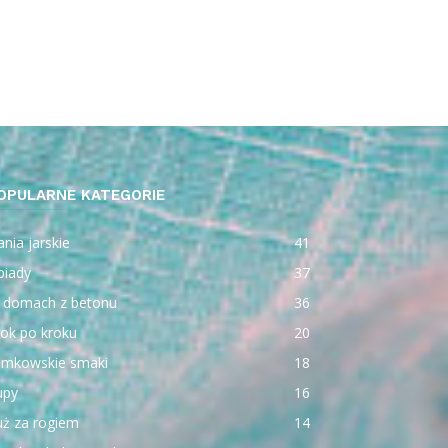
OPULARNE KATEGORIE
nia jarskie
41
biady
37
 domach z betonu
36
ok po kroku
20
emkowskie smaki
18
upy
16
uż za rogiem
14