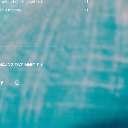
nok i okolice - polecam
11
ania mięsne
11
NAJDZIESZ MNIE TU: