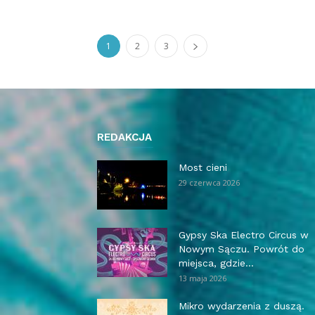
1
2
3
REDAKCJA
Most cieni
29 czerwca 2026
Gypsy Ska Electro Circus w
Nowym Sączu. Powrót do
miejsca, gdzie...
13 maja 2026
Mikro wydarzenia z duszą.