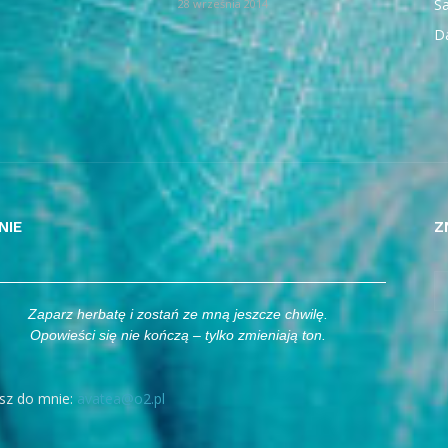
Sa
28 września 2014
D
NIE
Z
Zaparz herbatę i zostań ze mną jeszcze chwilę.
Opowieści się nie kończą – tylko zmieniają ton.
sz do mnie:
avatea@o2.pl