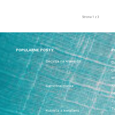
Strona 1 z 3
POPULARNE POSTY
P
Decyzja na krawędzi
Da
15 czerwca 2015
O
W
Kr
Samotna matka
21 marca 2014
Ł
Z
T
Kobieta z kwiatami