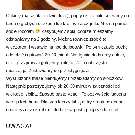
Cukinię (na sztuki to dwie duże), paprykę i cebulę ścieramy na
tarce o grubych oczkach lub kroimy na cząstki. Można pomóc
sobie robotem
Zasypujemy solą, dobrze mieszamy i
odstawiamy na 2 godziny. Można również zrobić to
wieczorem i wstawić na noc do lodówki. Po tym czasie trochę
odcedzić i gotować 30-40 minut. Następnie dodajemy cukier,
ocet, przyprawy i gotujemy kolejne 20 minut często
mieszając. Zostawiamy do przestygnięcia.
Wystudzoną masę blendujemy i przekładamy do słoiczków.
Następnie pasteryzujemy ok 20-30 minut w zależności od
wielkości słoika. Sposób pasteryzacji: To oczywiście łagodna
wersja ketchupu. Dla tych którzy lubią ostry smak polecam
dodać łyżeczkę imbiru i dodatkową ostrej papryki lub chili.
UWAGA!