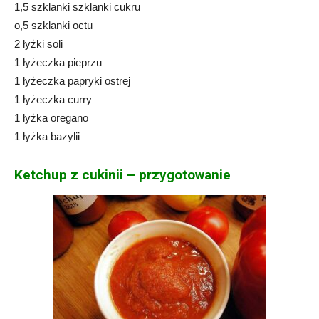
1,5 szklanki szklanki cukru
o,5 szklanki octu
2 łyżki soli
1 łyżeczka pieprzu
1 łyżeczka papryki ostrej
1 łyżeczka curry
1 łyżka oregano
1 łyżka bazylii
Ketchup z cukinii – przygotowanie