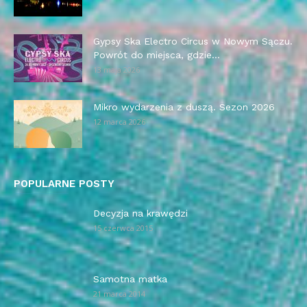
Gypsy Ska Electro Circus w Nowym Sączu.
Powrót do miejsca, gdzie...
13 maja 2026
Mikro wydarzenia z duszą. Sezon 2026
12 marca 2026
POPULARNE POSTY
Decyzja na krawędzi
15 czerwca 2015
Samotna matka
21 marca 2014