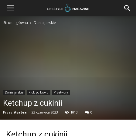
Strona główna
Dania jarskie
Dania jarskie
Krok po kroku
Przetwory
Ketchup z cukinii
Przez
Avatea
-
23 czerwca 2023
1013
0
Ketchup z cukinii