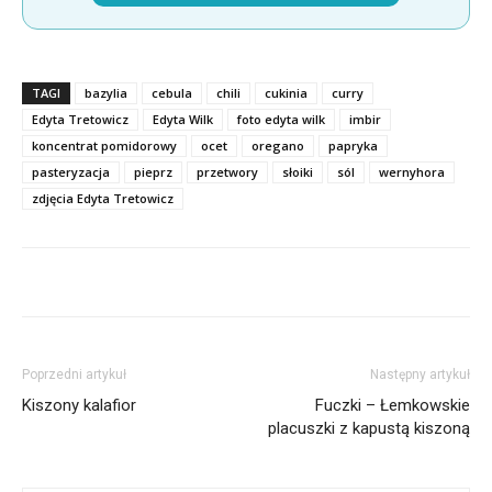
TAGI
bazylia
cebula
chili
cukinia
curry
Edyta Tretowicz
Edyta Wilk
foto edyta wilk
imbir
koncentrat pomidorowy
ocet
oregano
papryka
pasteryzacja
pieprz
przetwory
słoiki
sól
wernyhora
zdjęcia Edyta Tretowicz
Poprzedni artykuł
Następny artykuł
Kiszony kalafior
Fuczki – Łemkowskie
placuszki z kapustą kiszoną