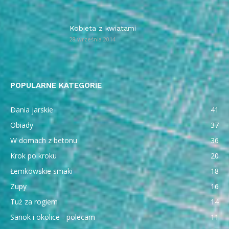
Kobieta z kwiatami
28 września 2014
POPULARNE KATEGORIE
Dania jarskie
41
Obiady
37
W domach z betonu
36
Krok po kroku
20
Łemkowskie smaki
18
Zupy
16
Tuż za rogiem
14
Sanok i okolice - polecam
11