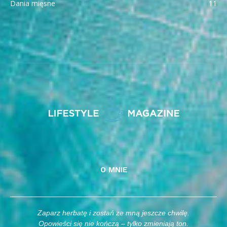
Dania mięsne
11
O MNIE
Zaparz herbatę i zostań ze mną jeszcze chwilę.
Opowieści się nie kończą – tylko zmieniają ton.