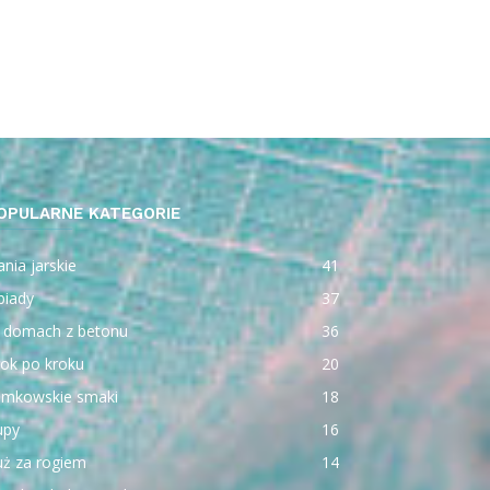
OPULARNE KATEGORIE
nia jarskie
41
biady
37
 domach z betonu
36
ok po kroku
20
emkowskie smaki
18
upy
16
uż za rogiem
14