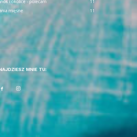
nok i okolice - polecam
11
ania mięsne
11
NAJDZIESZ MNIE TU: