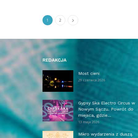
1
2
REDAKCJA
Most cieni
29 czerwca 2026
Gypsy Ska Electro Circus w
Nowym Sączu. Powrót do
miejsca, gdzie...
13 maja 2026
Mikro wydarzenia z duszą.