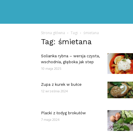
Strona główna
Tagi
śmietana
Tag: śmietana
Solianka rybna – wersja czysta,
wschodnia, głęboka jak step
10 maja 2025
Zupa z kurek w bułce
12 września 2024
Placki z łodyg brokułów
7 maja 2024