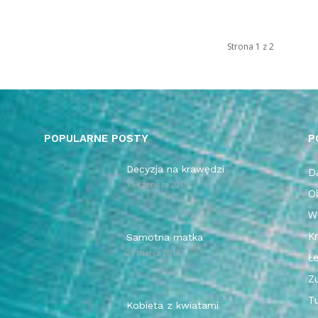
Strona 1 z 2
POPULARNE POSTY
P
Decyzja na krawędzi
Da
15 czerwca 2015
O
W
Kr
Samotna matka
21 marca 2014
Ł
Z
T
Kobieta z kwiatami