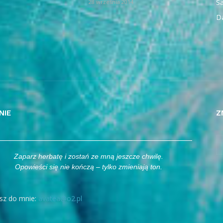
Sa
28 września 2014
D
NIE
Z
Zaparz herbatę i zostań ze mną jeszcze chwilę.
Opowieści się nie kończą – tylko zmieniają ton.
sz do mnie:
avatea@o2.pl