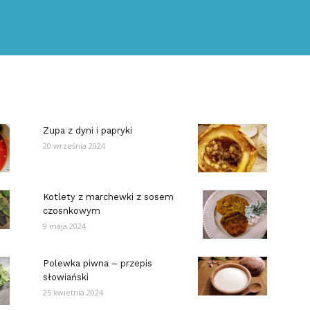
Zupa z dyni i papryki
20 września 2024
Kotlety z marchewki z sosem
czosnkowym
9 maja 2024
Polewka piwna – przepis
słowiański
25 kwietnia 2024