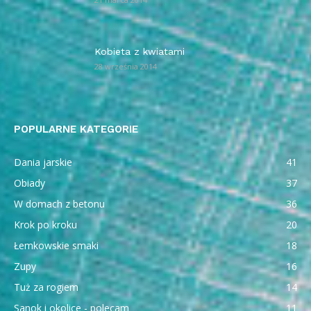
Kobieta z kwiatami
28 września 2014
POPULARNE KATEGORIE
Dania jarskie
41
Obiady
37
W domach z betonu
36
Krok po kroku
20
Łemkowskie smaki
18
Zupy
16
Tuż za rogiem
14
Sanok i okolice - polecam
11