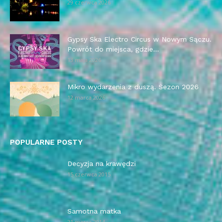
29 czerwca 2026
Gypsy Ska Electro Circus w Nowym Sączu.
Powrót do miejsca, gdzie...
13 maja 2026
Mikro wydarzenia z duszą. Sezon 2026
12 marca 2026
POPULARNE POSTY
Decyzja na krawędzi
15 czerwca 2015
Samotna matka
21 marca 2014