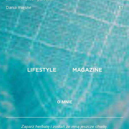
Dania mięsne
11
O MNIE
Zaparz herbatę i zostań ze mną jeszcze chwilę.