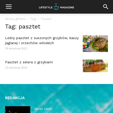
Strona główna
Tagi
Pasztet
Tag: pasztet
Leśny pasztet z suszonych grzybów, kaszy
jaglanej i orzechów włoskich
18 kwietnia 2025
Pasztet z selera z grzybami
25 kwietnia 2024
REDAKCJA
Most cieni