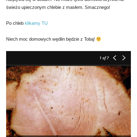
świeżo upieczonym chlebie z masłem. Smacznego!
Po chleb
klikamy TU
Niech moc domowych wędlin będzie z Tobą!
1
of 7