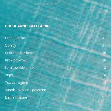
28 września 2014
POPULARNE KATEGORIE
Dania jarskie
41
Obiady
37
W domach z betonu
36
Krok po kroku
20
Łemkowskie smaki
18
Zupy
16
Tuż za rogiem
14
Sanok i okolice - polecam
11
Dania mięsne
11