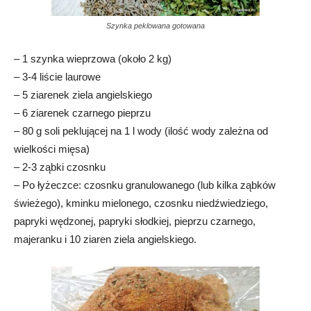
Szynka peklowana gotowana
– 1 szynka wieprzowa (około 2 kg)
– 3-4 liście laurowe
– 5 ziarenek ziela angielskiego
– 6 ziarenek czarnego pieprzu
– 80 g soli peklującej na 1 l wody (ilość wody zależna od
wielkości mięsa)
– 2-3 ząbki czosnku
– Po łyżeczce: czosnku granulowanego (lub kilka ząbków
świeżego), kminku mielonego, czosnku niedźwiedziego,
papryki wędzonej, papryki słodkiej, pieprzu czarnego,
majeranku i 10 ziaren ziela angielskiego.