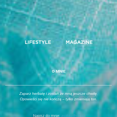
O MNIE
Zaparz herbatę i zostań ze mną jeszcze chwilę.
Opowieści się nie kończą – tylko zmieniają ton.
Napisz do mnie:
avatea@o2.pl