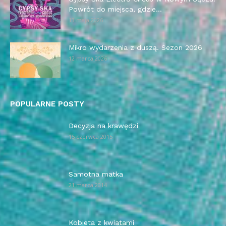
Powrót do miejsca, gdzie...
13 maja 2026
Mikro wydarzenia z duszą. Sezon 2026
12 marca 2026
POPULARNE POSTY
Decyzja na krawędzi
15 czerwca 2015
Samotna matka
21 marca 2014
Kobieta z kwiatami