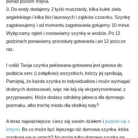
ponad poziom mięsa.
3. Do wody dodajemy 2 łyżki musztardy, kilka kulek ziela
angielskiego i kilka liści laurowych i ząbków czosnku. Szynkę
zagotowujemy i od momentu zagotowania gotujemy 10 minut.
Wyłączamy ogień i zostawiamy szynkę w wodzie. Po 12
godzinach ponawiamy procedurę gotowania i po 12 jeszcze
raz.
I voilà! Twoja szynka peklowana-gotowana jest gotowa do
podbicia serc (i żołądków) wszystkich, którzy jej spróbują.
Pamiętaj, że każda szynka to indywidualista i może wymagać
drobnych dostosowań, więc nie bój się eksperymentować z
przyprawami. Może dodasz odrobinę jałowca dla dymnego
posmaku, albo trochę miodu dla słodkiej nuty?
A teraz najważniejsze: ciesz się swoim dziełem i
podziel się z
innymi.
Bo co może być lepszego niż domowa szynka, która
rozpływa się w ustach? No może tylko domowa szynka na