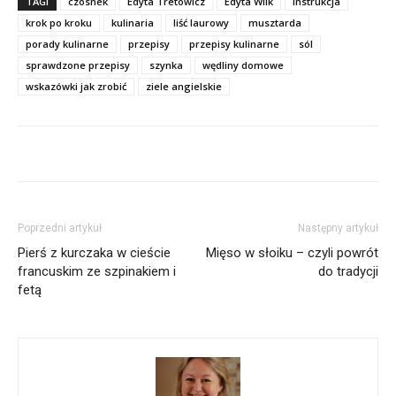
TAGI
czosnek
Edyta Tretowicz
Edyta Wilk
instrukcja
krok po kroku
kulinaria
liść laurowy
musztarda
porady kulinarne
przepisy
przepisy kulinarne
sól
sprawdzone przepisy
szynka
wędliny domowe
wskazówki jak zrobić
ziele angielskie
Poprzedni artykuł
Następny artykuł
Pierś z kurczaka w cieście
Mięso w słoiku – czyli powrót
francuskim ze szpinakiem i
do tradycji
fetą