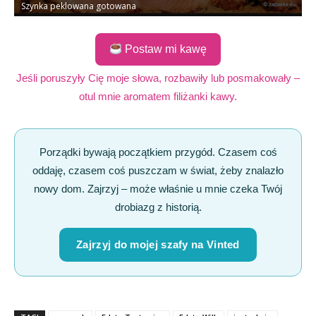
Szynka peklowana gotowana
S
Postaw mi kawę
Jeśli poruszyły Cię moje słowa, rozbawiły lub posmakowały –
otul mnie aromatem filiżanki kawy.
Porządki bywają początkiem przygód. Czasem coś
oddaję, czasem coś puszczam w świat, żeby znalazło
nowy dom. Zajrzyj – może właśnie u mnie czeka Twój
drobiazg z historią.
Zajrzyj do mojej szafy na Vinted