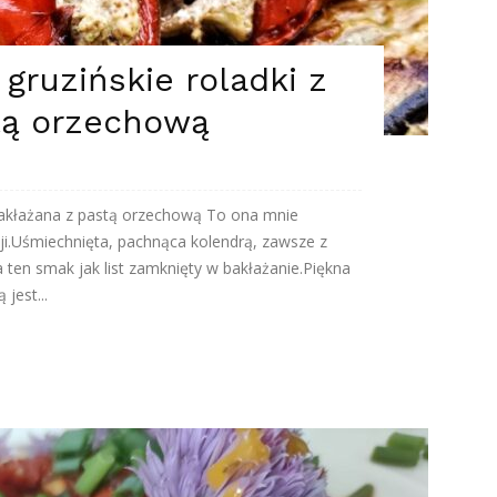
– gruzińskie roladki z
tą orzechową
z bakłażana z pastą orzechową To ona mnie
zji.Uśmiechnięta, pachnąca kolendrą, zawsze z
ten smak jak list zamknięty w bakłażanie.Piękna
jest...