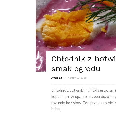
Chłodnik z botwi
smak ogrodu
Avatea
-
1 czerwca 2025
Chłodnik z botwinki – chłód serca, s
koperkiem. W upał nie trzeba dużo – tyl
rozumie bez słów. Ten przepis to nie 
babci...