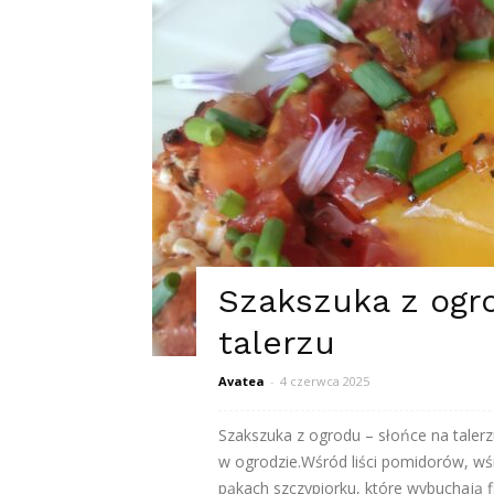
Szakszuka z ogr
talerzu
Avatea
-
4 czerwca 2025
Szakszuka z ogrodu – słońce na talerzu
w ogrodzie.Wśród liści pomidorów, wś
pąkach szczypiorku, które wybuchają 