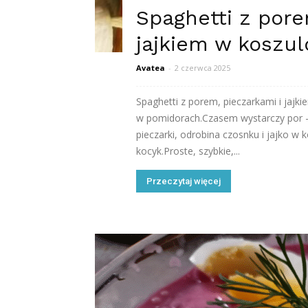
Spaghetti z pore
jajkiem w koszul
Avatea
-
2 czerwca 2025
Spaghetti z porem, pieczarkami i jajk
w pomidorach.Czasem wystarczy por –
pieczarki, odrobina czosnku i jajko w 
kocyk.Proste, szybkie,...
Przeczytaj więcej