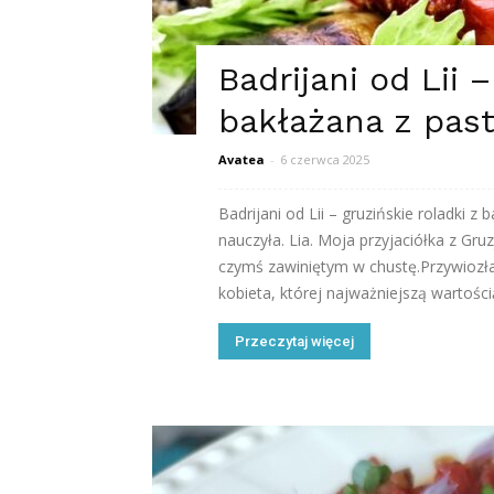
Badrijani od Lii 
bakłażana z pas
Avatea
-
6 czerwca 2025
Badrijani od Lii – gruzińskie roladki 
nauczyła. Lia. Moja przyjaciółka z Gru
czymś zawiniętym w chustę.Przywiozła 
kobieta, której najważniejszą wartością 
Przeczytaj więcej