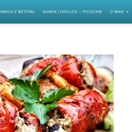
OMACH Z BETONU
SANOK I OKOLICE – POLECAM
O MNIE