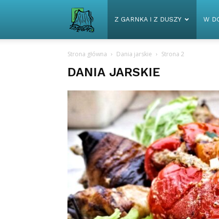
Zapaska
Z GARNKA I Z DUSZY
W D
Strona główna
Dania jarskie
Strona 2
DANIA JARSKIE