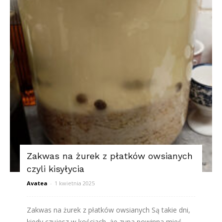
Zakwas na żurek z płatków owsianych
czyli kisyłycia
Avatea
-
1 kwietnia 2025
Zakwas na żurek z płatków owsianych Są takie dni,
kiedy czujesz w kościach, że zupa powinna mieć