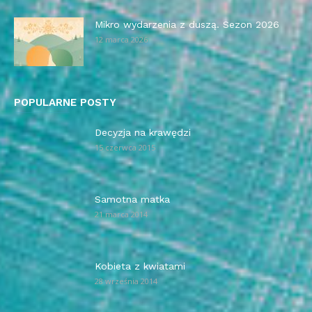
Mikro wydarzenia z duszą. Sezon 2026
12 marca 2026
POPULARNE POSTY
Decyzja na krawędzi
15 czerwca 2015
Samotna matka
21 marca 2014
Kobieta z kwiatami
28 września 2014