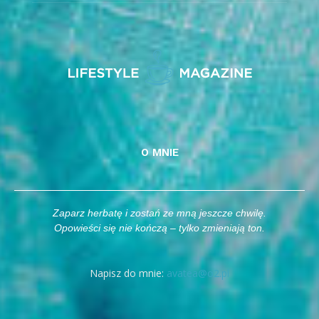
O MNIE
Zaparz herbatę i zostań ze mną jeszcze chwilę.
Opowieści się nie kończą – tylko zmieniają ton.
Napisz do mnie:
avatea@o2.pl