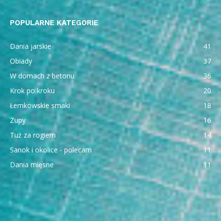
POPULARNE KATEGORIE
Dania jarskie
41
Obiady
37
W domach z betonu
36
Krok po kroku
20
Łemkowskie smaki
18
Zupy
16
Tuż za rogiem
14
Sanok i okolice - polecam
11
Dania mięsne
11