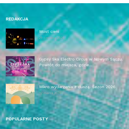
REDAKCJA
Most cieni
29 czerwca 2026
Gypsy Ska Electro Circus w Nowym Sączu.
Powrót do miejsca, gdzie...
13 maja 2026
Mikro wydarzenia z duszą. Sezon 2026
12 marca 2026
POPULARNE POSTY