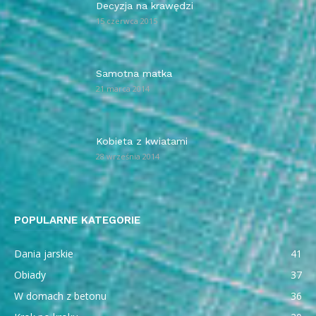
Decyzja na krawędzi
15 czerwca 2015
Samotna matka
21 marca 2014
Kobieta z kwiatami
28 września 2014
POPULARNE KATEGORIE
Dania jarskie
41
Obiady
37
W domach z betonu
36