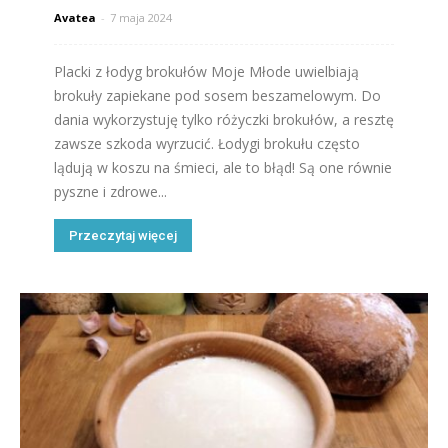
Avatea
-
7 maja 2024
Placki z łodyg brokułów Moje Młode uwielbiają
brokuły zapiekane pod sosem beszamelowym. Do
dania wykorzystuję tylko różyczki brokułów, a resztę
zawsze szkoda wyrzucić. Łodygi brokułu często
lądują w koszu na śmieci, ale to błąd! Są one równie
pyszne i zdrowe...
Przeczytaj więcej