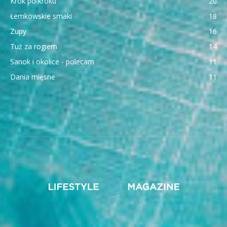
Krok po kroku
20
Łemkowskie smaki
18
Zupy
16
Tuż za rogiem
14
Sanok i okolice - polecam
11
Dania mięsne
11