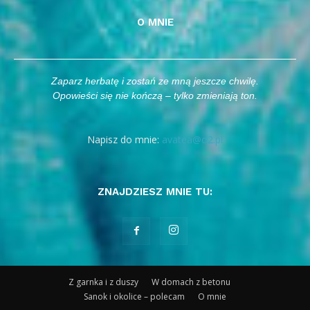
O MNIE
Zaparz herbatę i zostań ze mną jeszcze chwilę.
Opowieści się nie kończą – tylko zmieniają ton.
Napisz do mnie:
avatea@o2.pl
ZNAJDZIESZ MNIE TU:
Z garnka i z duszy
W domach z betonu
Sanok i okolice – polecam
O mnie