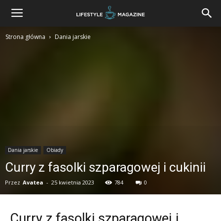
Strona główna
Dania jarskie
Dania jarskie
Obiady
Curry z fasolki szparagowej i cukinii
Przez
Avatea
-
25 kwietnia 2023
784
0
Curry z fasolki szparagowej i