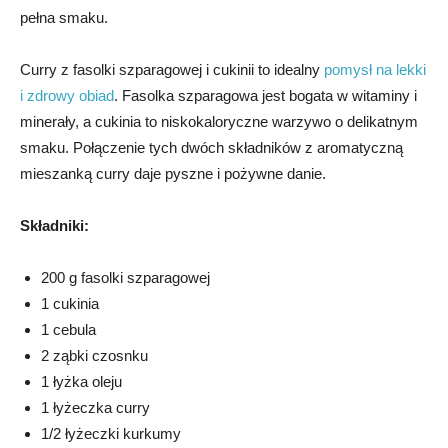
pełna smaku.
Curry z fasolki szparagowej i cukinii to idealny
pomysł na lekki
i zdrowy obiad
. Fasolka szparagowa jest bogata w witaminy i
minerały, a cukinia to niskokaloryczne warzywo o delikatnym
smaku. Połączenie tych dwóch składników z aromatyczną
mieszanką curry daje pyszne i pożywne danie.
Składniki:
200 g fasolki szparagowej
1 cukinia
1 cebula
2 ząbki czosnku
1 łyżka oleju
1 łyżeczka curry
1/2 łyżeczki kurkumy