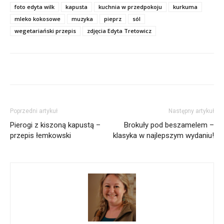
foto edyta wilk
kapusta
kuchnia w przedpokoju
kurkuma
mleko kokosowe
muzyka
pieprz
sól
wegetariański przepis
zdjęcia Edyta Tretowicz
Poprzedni artykuł
Następny artykuł
Pierogi z kiszoną kapustą –
Brokuły pod beszamelem –
przepis łemkowski
klasyka w najlepszym wydaniu!