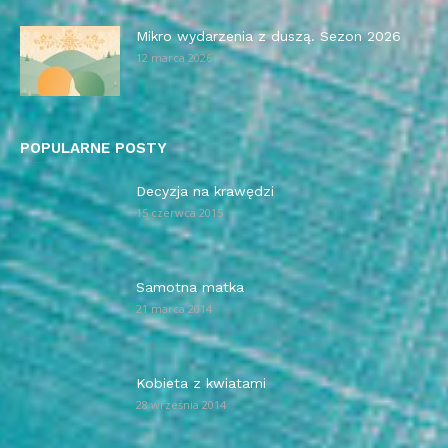
Mikro wydarzenia z duszą. Sezon 2026
12 marca 2026
POPULARNE POSTY
Decyzja na krawędzi
15 czerwca 2015
Samotna matka
21 marca 2014
Kobieta z kwiatami
28 września 2014