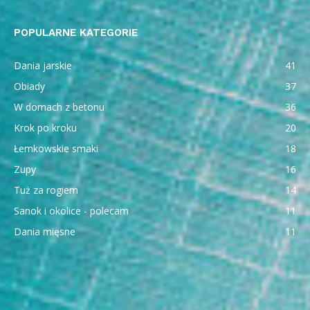
POPULARNE KATEGORIE
Dania jarskie
41
Obiady
37
W domach z betonu
36
Krok po kroku
20
Łemkowskie smaki
18
Zupy
16
Tuż za rogiem
14
Sanok i okolice - polecam
11
Dania mięsne
11