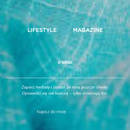
O MNIE
Zaparz herbatę i zostań ze mną jeszcze chwilę.
Opowieści się nie kończą – tylko zmieniają ton.
Napisz do mnie:
avatea@o2.pl