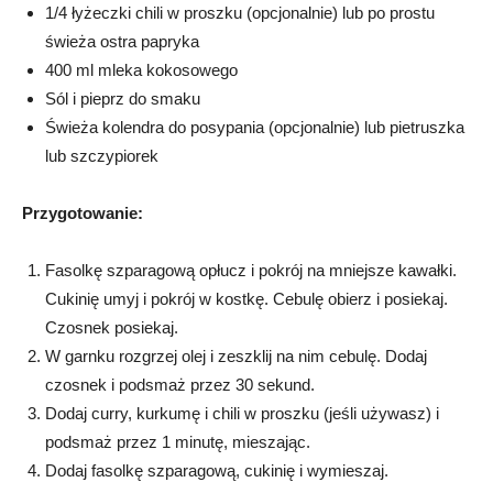
1/4 łyżeczki chili w proszku (opcjonalnie) lub po prostu
świeża ostra papryka
400 ml mleka kokosowego
Sól i pieprz do smaku
Świeża kolendra do posypania (opcjonalnie) lub pietruszka
lub szczypiorek
Przygotowanie:
Fasolkę szparagową opłucz i pokrój na mniejsze kawałki.
Cukinię umyj i pokrój w kostkę. Cebulę obierz i posiekaj.
Czosnek posiekaj.
W garnku rozgrzej olej i zeszklij na nim cebulę. Dodaj
czosnek i podsmaż przez 30 sekund.
Dodaj curry, kurkumę i chili w proszku (jeśli używasz) i
podsmaż przez 1 minutę, mieszając.
Dodaj fasolkę szparagową, cukinię i wymieszaj.