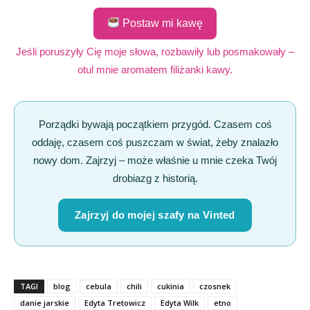
Postaw mi kawę
Jeśli poruszyły Cię moje słowa, rozbawiły lub posmakowały –
otul mnie aromatem filiżanki kawy.
Porządki bywają początkiem przygód. Czasem coś
oddaję, czasem coś puszczam w świat, żeby znalazło
nowy dom. Zajrzyj – może właśnie u mnie czeka Twój
drobiazg z historią.
Zajrzyj do mojej szafy na Vinted
TAGI
blog
cebula
chili
cukinia
czosnek
danie jarskie
Edyta Tretowicz
Edyta Wilk
etno