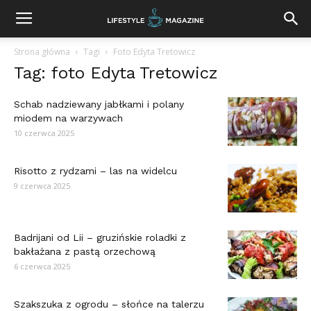
Strona główna
Tagi
Foto Edyta Tretowicz
Tag: foto Edyta Tretowicz
Schab nadziewany jabłkami i polany
miodem na warzywach
10 czerwca 2025
Risotto z rydzami – las na widelcu
9 czerwca 2025
Badrijani od Lii – gruzińskie roladki z
bakłażana z pastą orzechową
6 czerwca 2025
Szakszuka z ogrodu – słońce na talerzu