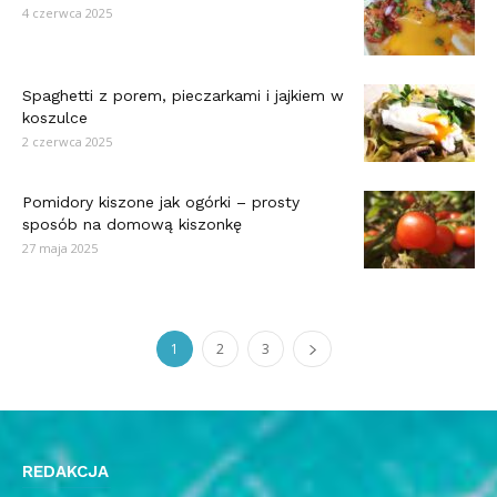
4 czerwca 2025
Spaghetti z porem, pieczarkami i jajkiem w
koszulce
2 czerwca 2025
Pomidory kiszone jak ogórki – prosty
sposób na domową kiszonkę
27 maja 2025
1
2
3
REDAKCJA