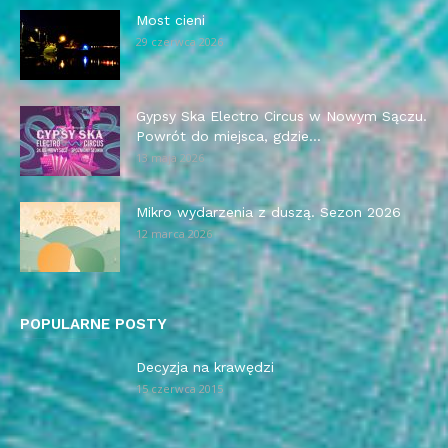
Most cieni
29 czerwca 2026
Gypsy Ska Electro Circus w Nowym Sączu.
Powrót do miejsca, gdzie...
13 maja 2026
Mikro wydarzenia z duszą. Sezon 2026
12 marca 2026
POPULARNE POSTY
Decyzja na krawędzi
15 czerwca 2015