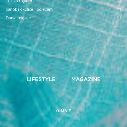
Tuż za rogiem
14
Sanok i okolice - polecam
11
Dania mięsne
11
O MNIE