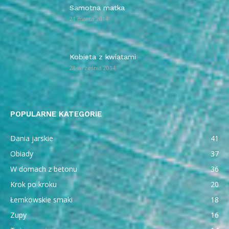
Samotna matka
21 marca 2014
Kobieta z kwiatami
28 września 2014
POPULARNE KATEGORIE
Dania jarskie
41
Obiady
37
W domach z betonu
36
Krok po kroku
20
Łemkowskie smaki
18
Zupy
16