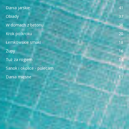
Dania jarskie
41
Obiady
37
W domach z betonu
36
Krok po kroku
20
Łemkowskie smaki
18
Zupy
16
Tuż za rogiem
14
Sanok i okolice - polecam
11
Dania mięsne
11