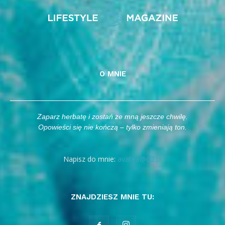
O MNIE
Zaparz herbatę i zostań ze mną jeszcze chwilę.
Opowieści się nie kończą – tylko zmieniają ton.
Napisz do mnie:
avatea@o2.pl
ZNAJDZIESZ MNIE TU: