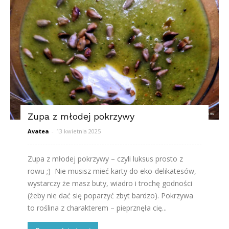
Zupa z młodej pokrzywy
Avatea
-
13 kwietnia 2025
Zupa z młodej pokrzywy – czyli luksus prosto z
rowu ;) Nie musisz mieć karty do eko-delikatesów,
wystarczy że masz buty, wiadro i trochę godności
(żeby nie dać się poparzyć zbyt bardzo). Pokrzywa
to roślina z charakterem – pieprznęła cię...