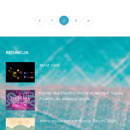
1
2
3
REDAKCJA
Most cieni
29 czerwca 2026
Gypsy Ska Electro Circus w Nowym Sączu.
Powrót do miejsca, gdzie...
13 maja 2026
Mikro wydarzenia z duszą. Sezon 2026
12 marca 2026