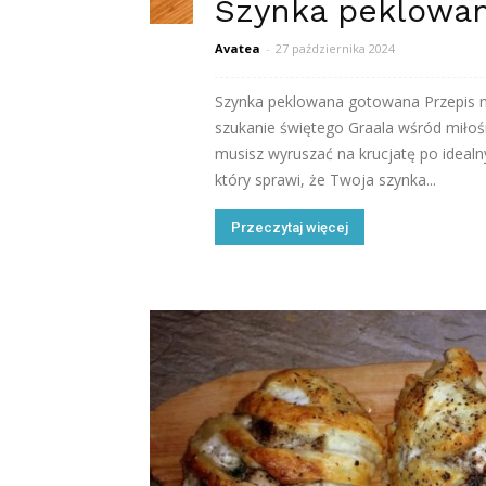
Szynka peklowa
Avatea
-
27 października 2024
Szynka peklowana gotowana Przepis n
szukanie świętego Graala wśród miłośn
musisz wyruszać na krucjatę po idealny
który sprawi, że Twoja szynka...
Przeczytaj więcej