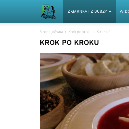
Zapaska
Z GARNKA I Z DUSZY
W D
Strona główna
Krok po kroku
Strona 3
KROK PO KROKU