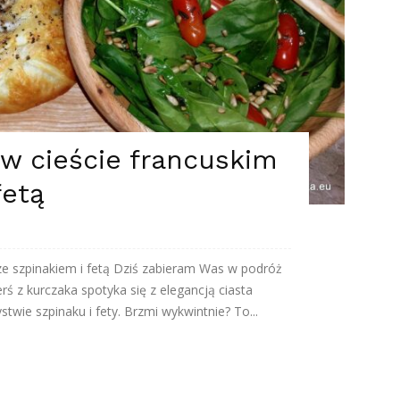
 w cieście francuskim
fetą
 ze szpinakiem i fetą Dziś zabieram Was w podróż
rś z kurczaka spotyka się z elegancją ciasta
twie szpinaku i fety. Brzmi wykwintnie? To...